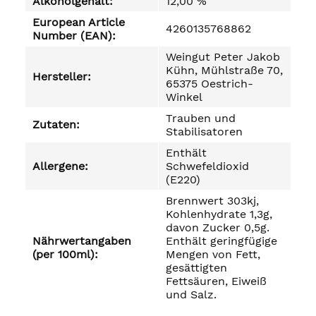
Alkoholgehalt:
12,00 %
European Article
4260135768862
Number (EAN):
Weingut Peter Jakob
Kühn, Mühlstraße 70,
Hersteller:
65375 Oestrich-
Winkel
Trauben und
Zutaten:
Stabilisatoren
Enthält
Allergene:
Schwefeldioxid
(E220)
Brennwert 303kj,
Kohlenhydrate 1,3g,
davon Zucker 0,5g.
Nährwertangaben
Enthält geringfügige
(per 100ml):
Mengen von Fett,
gesättigten
Fettsäuren, Eiweiß
und Salz.