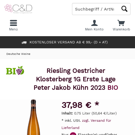
Menü
Mein Konto
Warenkorb
KOSTENLOSER VERSAND AB € 99,- (D + AT)
Deutsche Weine
Riesling Oestricher
Klosterberg 1G Erste Lage
Peter Jakob Kühn 2023
BIO
37,98 € *
Inhalt:
0.75 Liter (50,64 €/Liter)
* inkl. USt.
zzgl. Versand für
Lieferland
Nur
Flasche(n) verfügbar