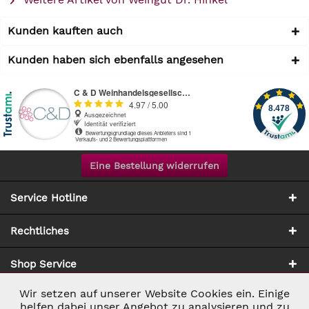
Kunden kauften auch
Kunden haben sich ebenfalls angesehen
Eine Bestellung widerrufen
Service Hotline
Rechtliches
Shop Service
Wir setzen auf unserer Website Cookies ein. Einige
Aktiv
Notwendig
Zahlung & Versand
helfen dabei unser Angebot zu analysieren und zu