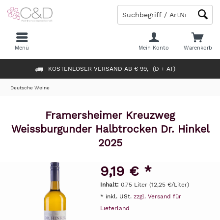
Menü
Mein Konto
Warenkorb
KOSTENLOSER VERSAND AB € 99,- (D + AT)
Deutsche Weine
Framersheimer Kreuzweg
Weissburgunder Halbtrocken Dr. Hinkel
2025
9,19 € *
Inhalt:
0.75 Liter (12,25 €/Liter)
* inkl. USt.
zzgl. Versand für
Lieferland