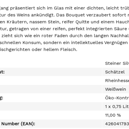
ang präsentiert sich im Glas mit einer dichten, leicht trü
ur des Weins ankündigt. Das Bouquet verzaubert sofort mi
en Kräutern, nassem Stein, reifer Quitte und einem Hau
ur, getragen von einer reifen, perfekt integrierten Säure
t zieht sich wie ein roter Faden durch den langen Nachhall
 schnellen Konsum, sondern ein intellektuelles Vergnügen 
ischgerichten oder hellem Fleisch.
Steiner Si
ut:
Schätzel
Rheinhess
Weißwein
g:
Öko-Kontr
1 x 0,75 Li
11,00 %
e Number (EAN):
426041793