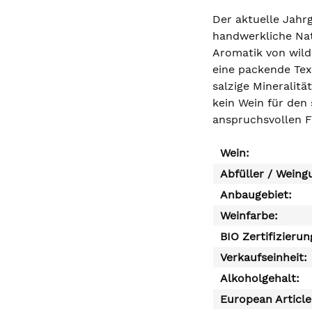
Der aktuelle Jahrg
handwerkliche Nat
Aromatik von wild
eine packende Text
salzige Mineralitä
kein Wein für den
anspruchsvollen F
Wein:
Abfüller / Weing
Anbaugebiet:
Weinfarbe:
BIO Zertifizierun
Verkaufseinheit:
Alkoholgehalt:
European Articl