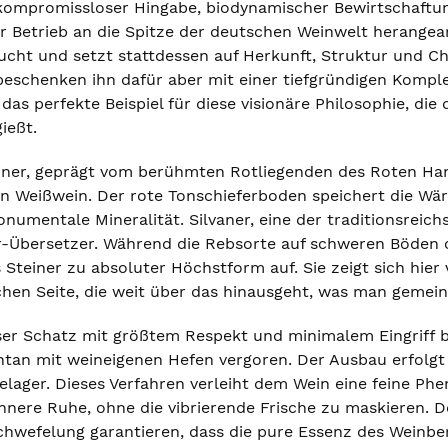
kompromissloser Hingabe, biodynamischer Bewirtschaftun
er Betrieb an die Spitze der deutschen Weinwelt herangear
ucht und setzt stattdessen auf Herkunft, Struktur und C
beschenken ihn dafür aber mit einer tiefgründigen Komplex
t das perfekte Beispiel für diese visionäre Philosophie, di
ießt.
einer, geprägt vom berühmten Rotliegenden des Roten Hang
 Weißwein. Der rote Tonschieferboden speichert die Wärm
onumentale Mineralität. Silvaner, eine der traditionsrei
ir-Übersetzer. Während die Rebsorte auf schweren Böden of
 Steiner zu absoluter Höchstform auf. Sie zeigt sich hier
schen Seite, die weit über das hinausgeht, was man gemein
eser Schatz mit größtem Respekt und minimalem Eingriff 
tan mit weineigenen Hefen vergoren. Der Ausbau erfolgt t
lager. Dieses Verfahren verleiht dem Wein eine feine Phen
nere Ruhe, ohne die vibrierende Frische zu maskieren. D
hwefelung garantieren, dass die pure Essenz des Weinberg