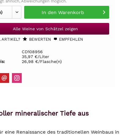
gf. ähnlich, Abweichungen möglich.
In den
Warenkorb
Alle Weine von Schätzel zeigen
 ARTIKEL?
BEWERTEN
EMPFEHLEN
CD108956
35,97 €/Liter
is:
26,98 €/Flasche(n)
ller mineralischer Tiefe aus
r eine Renaissance des traditionellen Weinbaus in