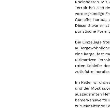
Rheinhessen. Mit 
Terroir hat sich d
vordergründige Fr
Genießer heraus, 
Dieser Silvaner is
puristische Form g
Die Einzellage St
außergewöhnlichen
eine karge, fast m
ultimativen Terro
roten Schiefer des
zutiefst minerali
Im Keller wird di
und der Most spon
ausgedehnten Hefe
bemerkenswerte in
zurückhaltende Sc