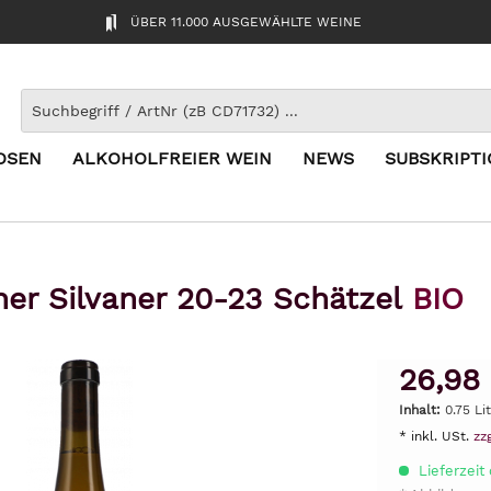
ÜBER 11.000 AUSGEWÄHLTE WEINE
OSEN
ALKOHOLFREIER WEIN
NEWS
SUBSKRIPT
ner Silvaner 20-23 Schätzel
BIO
26,98
Inhalt:
0.75 Li
* inkl. USt.
zz
Lieferzeit 