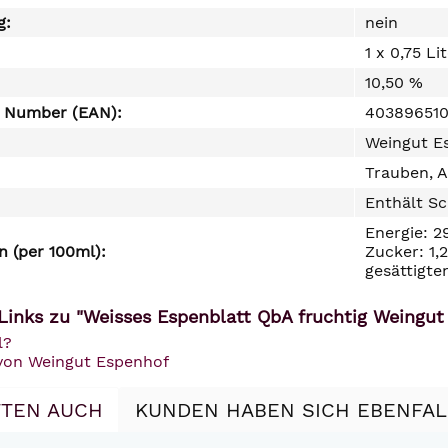
g:
nein
1 x 0,75 Li
10,50 %
e Number (EAN):
40389651
Weingut E
Trauben, A
Enthält Sc
Energie: 2
 (per 100ml):
Zucker: 1,
gesättigte
Links zu "Weisses Espenblatt QbA fruchtig Weingut
l?
 von Weingut Espenhof
TEN AUCH
KUNDEN HABEN SICH EBENFA