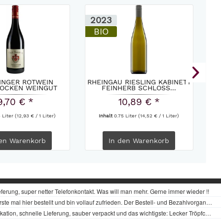
2023
2
BIO
INGER ROTWEIN
RHEINGAU RIESLING KABINETT
DO
OCKEN WEINGUT
FEINHERB SCHLOSS...
GRAF...
9,70 € *
10,89 € *
5 Liter
(12,93 € / 1 Liter)
Inhalt
0.75 Liter
(14,52 € / 1 Liter)
en
Warenkorb
In den
Warenkorb