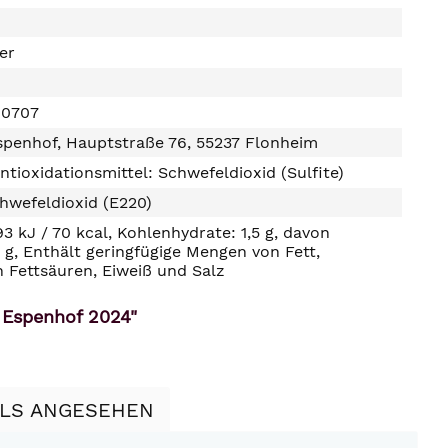
ter
00707
spenhof, Hauptstraße 76, 55237 Flonheim
ntioxidationsmittel: Schwefeldioxid (Sulfite)
hwefeldioxid (E220)
93 kJ / 70 kcal, Kohlenhydrate: 1,5 g, davon
2 g, Enthält geringfügige Mengen von Fett,
n Fettsäuren, Eiweiß und Salz
 Espenhof 2024"
LLS ANGESEHEN