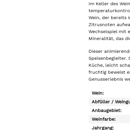
Im Keller des Wei
temperaturkontroll
Wein, der bereits
Zitrusnoten aufwa
Wechselspiel mit e
Mineralität, das 
Dieser animierende
Speisenbegleiter.
Küche, leicht sch
fruchtig beweist e
Genusserlebnis we
Wein:
Abfüller / Weing
Anbaugebiet:
Weinfarbe:
Jahrgang: