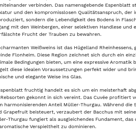
 miteinander verbinden. Das namensgebende Espenblatt st
Natur und den kompromisslosen Qualitätsanspruch, der in 
roduziert, sondern die Lebendigkeit des Bodens in Flasch
ang mit den Weinbergen, einer selektiven Handlese und e
rfälschte Frucht der Trauben zu bewahren.
 charmanten Weißweins ist das Hügelland Rheinhessens, 
nde Flonheim. Diese Region zeichnet sich durch ein einz
imale Bedingungen bieten, um eine expressive Aromatik bei
elt diese idealen Voraussetzungen perfekt wider und brin
sche und elegante Weise ins Glas.
spenblatt fruchtig handelt es sich um ein meisterhaft abg
Rebsorten gekonnt in sich vereint. Das Cuvée profitiert
m harmonisierenden Anteil Müller-Thurgau. Während die 
 Grapefruit beisteuert, verzaubert der Bacchus mit sein
ler-Thurgau fungiert als ausgleichendes Fundament, das d
 aromatische Verspieltheit zu dominieren.