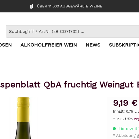
ÜBER 11.000 AUSGEWÄHLTE WEINE
OSEN
ALKOHOLFREIER WEIN
NEWS
SUBSKRIPT
spenblatt QbA fruchtig Weingut
9,19 €
Inhalt:
0.75 Li
* inkl. USt.
zz
Lieferzeit
* Abbildung g