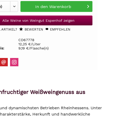
In den
Warenkorb
Alle Weine von Weingut Espenhof zeigen
 ARTIKEL?
BEWERTEN
EMPFEHLEN
CD67778
12,25 €/Liter
is:
9,19 €/Flasche(n)
infruchtiger Weißweingenuss aus
 und dynamischsten Betrieben Rheinhessens. Unter
Charakterstärke, Herkunft und handwerkliche