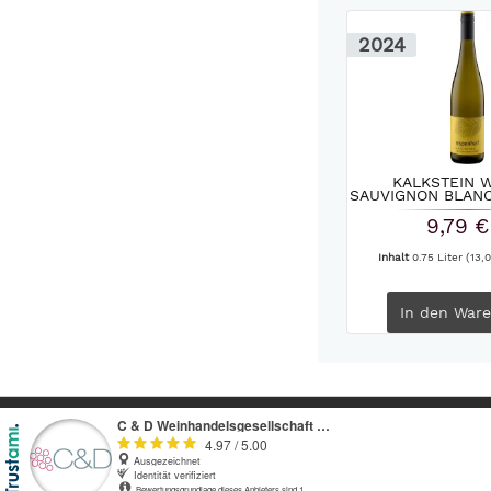
2024
KALKSTEIN W
SAUVIGNON BLANC
9,79 €
Inhalt
0.75 Liter
(13,0
In den
Ware