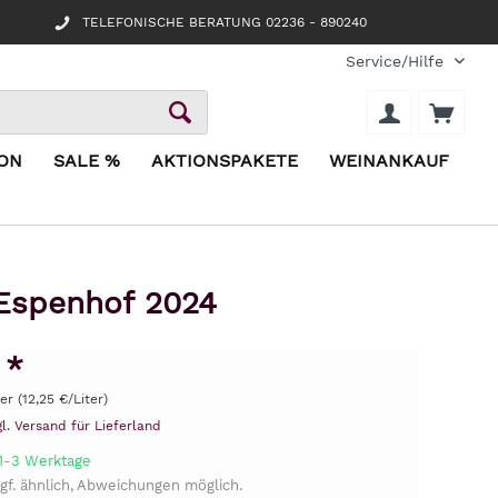
TELEFONISCHE BERATUNG 02236 - 890240
Service/Hilfe
ION
SALE %
AKTIONSPAKETE
WEINANKAUF
 Espenhof 2024
 *
ter (12,25 €/Liter)
gl. Versand für Lieferland
 1-3 Werktage
gf. ähnlich, Abweichungen möglich.