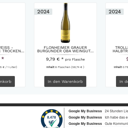
2024
2024
EISS -
FLONHEIMER GRAUER
TROLL
 TROCKEN...
BURGUNDER QBA WEINGUT...
HALBTR
 *
9,79 € *
pro Flasche
5 € / 1 Liter)
Inhalt
6 Flaschen
(58,74 € )
Inhalt
0.7
nkorb
In den
Warenkorb
In d