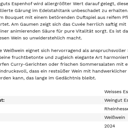
nguts Espenhof wird allergrößter Wert darauf gelegt, die
ierte Gärung im Edelstahltank unbeschadet zu erhalten. D
 im Bouquet mit einem betörenden Duftspiel aus reifem Pfi
rtet. Am Gaumen zeigt sich das Cuvée herrlich saftig mit 
iner animierenden Säure für pure Vitalität sorgt. Es ist da
diesen Wein so unwiderstehlich macht.
 Weißwein eignet sich hervorragend als anspruchsvoller So
 Seine fruchtbetonte und zugleich elegante Art harmonier
arfen Curry-Gerichten oder frischen Sommersalaten mit e
indrucksvoll, dass ein restsüßer Wein mit handwerklicher
rden kann, das lange im Gedächtnis bleibt.
Weisses Es
ut:
Weingut E
Rheinhess
Weißwein
2024