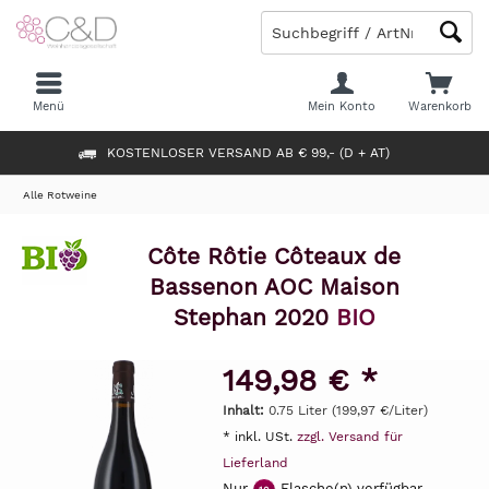
Menü
Mein Konto
Warenkorb
KOSTENLOSER VERSAND AB € 99,- (D + AT)
Alle Rotweine
Côte Rôtie Côteaux de
Bassenon AOC Maison
Stephan 2020
BIO
149,98 € *
Inhalt:
0.75 Liter (199,97 €/Liter)
* inkl. USt.
zzgl. Versand für
Lieferland
Nur
Flasche(n) verfügbar