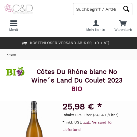
Menü
Mein Konto
Warenkorb
KOSTENLOSER VERSAND AB € 99,- (D + AT)
Rhone
Côtes Du Rhône blanc No
Wine´s Land Du Coulet 2023
BIO
25,98 € *
Inhalt:
0.75 Liter (34,64 €/Liter)
* inkl. USt.
zzgl. Versand für
Lieferland