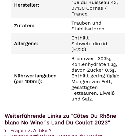
rue du Ruisseau 43,
Hersteller:
07130 Cornas /
France
Trauben und
Zutaten:
Stabilisatoren
Enthält
Allergene:
Schwefeldioxid
(E220)
Brennwert 303kj,
Kohlenhydrate 1,3g,
davon Zucker 0,5g.
Nährwertangaben
Enthält geringfügige
(per 100ml):
Mengen von Fett,
gesättigten
Fettsäuren, Eiweiß
und Salz.
Weiterführende Links zu "Côtes Du Rhône
blanc No Wine´s Land Du Coulet 2023"
Fragen z. Artikel?