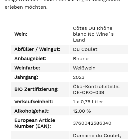
erleben möchten.
Côtes Du Rhône
Wein:
blanc No Wine´s
Land
Abfüller / Weingut:
Du Coulet
Anbaugebiet:
Rhone
Weinfarbe:
Weißwein
Jahrgang:
2023
Öko-Kontrollstelle:
BIO Zertifizierung:
DE-ÖKO-039
Verkaufseinheit:
1 x 0,75 Liter
Alkoholgehalt:
12,00 %
European Article
3760042586340
Number (EAN):
Domaine du Coulet,