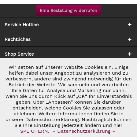
Eine Bestellung widerrufen
Service Hotline
Rechtliches
Shop Service
Wir setzen auf unserer Website Cookies ein. Einige
Aktiv
Notwendig
Zahlung & Versand
helfen dabei unser Angebot zu analysieren und zu
verbessern, andere sind zwingend notwendig für den
Betrieb der Website. Wir sammeln und verarbeiten
Inaktiv
Marketing
Ihre Daten für Analyse und Marketing nur dann,
wenn Sie uns durch Klick auf „OK“ Ihr Einverständnis
geben. Über „Anpassen“ können Sie darüber
Inaktiv
Tracking
entscheiden, welche Cookies Sie zulassen oder
ablehnen. Weitere Informationen finden Sie in
* ALLE PREISE INKL. GESETZL. UMSATZSTEUER ZZGL.
VERSANDKOSTEN
UND GGF. NACHNAHMEGEBÜHREN, WENN NICHT
unserer Datenschutzerklärung. Nachträglich können
Inaktiv
Personalisierung
ANDERS BESCHRIEBEN
Sie Ihre Einstellung jederzeit ändern und hier
© 2026 C&D WEINHANDEL - ALL RIGHTS RESERVED. THEME BY
SPEICHERN.
– Datenschutzerklärung –
THEMEWARE®