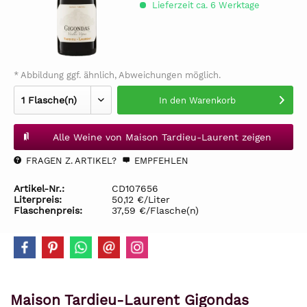
Lieferzeit ca. 6 Werktage
* Abbildung ggf. ähnlich, Abweichungen möglich.
In den
Warenkorb
Alle Weine von Maison Tardieu-Laurent zeigen
FRAGEN Z. ARTIKEL?
EMPFEHLEN
Artikel-Nr.:
CD107656
Literpreis:
50,12 €/Liter
Flaschenpreis:
37,59 €/Flasche(n)
Maison Tardieu-Laurent Gigondas