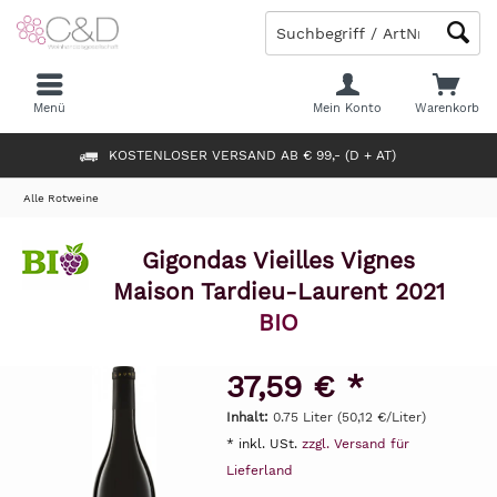
Menü
Mein Konto
Warenkorb
KOSTENLOSER VERSAND AB € 99,- (D + AT)
Alle Rotweine
Gigondas Vieilles Vignes
Maison Tardieu-Laurent 2021
BIO
37,59 € *
Inhalt:
0.75 Liter (50,12 €/Liter)
* inkl. USt.
zzgl. Versand für
Lieferland