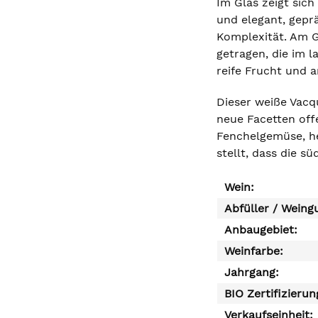
Im Glas zeigt sich
und elegant, gepr
Komplexität. Am G
getragen, die im l
reife Frucht und 
Dieser weiße Vacqu
neue Facetten offe
Fenchelgemüse, he
stellt, dass die s
Wein:
Abfüller / Weing
Anbaugebiet:
Weinfarbe:
Jahrgang:
BIO Zertifizierun
Verkaufseinheit: