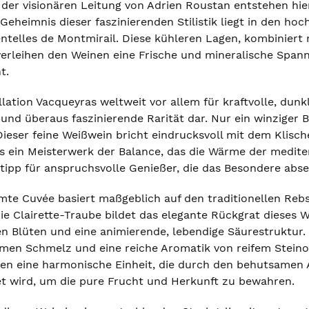
 der visionären Leitung von Adrien Roustan entstehen hi
 Geheimnis dieser faszinierenden Stilistik liegt in den 
ntelles de Montmirail. Diese kühleren Lagen, kombinier
verleihen den Weinen eine Frische und mineralische Spann
t.
ation Vacqueyras weltweit vor allem für kraftvolle, dunk
und überaus faszinierende Rarität dar. Nur ein winziger 
Dieser feine Weißwein bricht eindrucksvoll mit dem Klisc
ls ein Meisterwerk der Balance, das die Wärme der medite
tipp für anspruchsvolle Genießer, die das Besondere abs
mte Cuvée basiert maßgeblich auf den traditionellen Rebs
e Clairette-Traube bildet das elegante Rückgrat dieses We
 Blüten und eine animierende, lebendige Säurestruktur. 
men Schmelz und eine reiche Aromatik von reifem Steino
ten eine harmonische Einheit, die durch den behutsamen 
t wird, um die pure Frucht und Herkunft zu bewahren.