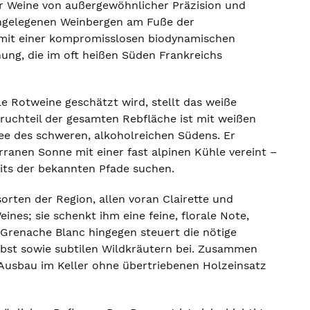
er Weine von außergewöhnlicher Präzision und
hochgelegenen Weinbergen am Fuße der
t mit einer kompromisslosen biodynamischen
ung, die im oft heißen Süden Frankreichs
le Rotweine geschätzt wird, stellt das weiße
Bruchteil der gesamten Rebfläche ist mit weißen
hee des schweren, alkoholreichen Südens. Er
rranen Sonne mit einer fast alpinen Kühle vereint –
eits der bekannten Pfade suchen.
orten der Region, allen voran Clairette und
ines; sie schenkt ihm eine feine, florale Note,
Grenache Blanc hingegen steuert die nötige
bst sowie subtilen Wildkräutern bei. Zusammen
Ausbau im Keller ohne übertriebenen Holzeinsatz