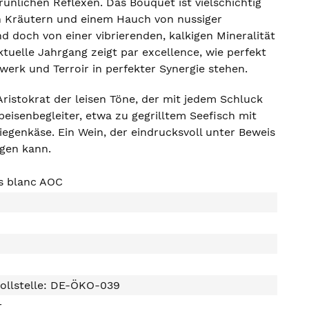
rünlichen Reflexen. Das Bouquet ist vielschichtig
nen Kräutern und einem Hauch von nussiger
 doch von einer vibrierenden, kalkigen Mineralität
aktuelle Jahrgang zeigt par excellence, wie perfekt
erk und Terroir in perfekter Synergie stehen.
Aristokrat der leisen Töne, der mit jedem Schluck
peisenbegleiter, etwa zu gegrilltem Seefisch mit
egenkäse. Ein Wein, der eindrucksvoll unter Beweis
ngen kann.
s blanc AOC
ollstelle: DE-ÖKO-039
r