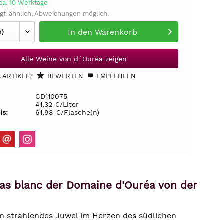
ca. 10 Werktage
gf. ähnlich, Abweichungen möglich.
In den
Warenkorb
Alle Weine von d´Ouréa zeigen
 ARTIKEL?
BEWERTEN
EMPFEHLEN
CD110075
41,32 €/Liter
is:
61,98 €/Flasche(n)
ras blanc der Domaine d'Ouréa von der
in strahlendes Juwel im Herzen des südlichen