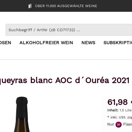
ÜBER 11.000 AUSGEWÄHLTE WEINE
OSEN
ALKOHOLFREIER WEIN
NEWS
SUBSKRIPT
ueyras blanc AOC d´Ouréa 2021 |
61,98 
Inhalt:
1.5 Lite
* inkl. USt.
zz
Nur
Flasc
20