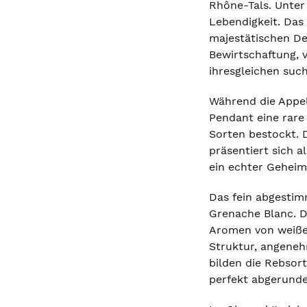
Rhône-Tals. Unter
Lebendigkeit. Das
majestätischen De
Bewirtschaftung, 
ihresgleichen such
Während die Appell
Pendant eine rare 
Sorten bestockt. 
präsentiert sich a
ein echter Geheim
Das fein abgestim
Grenache Blanc. Di
Aromen von weißen
Struktur, angeneh
bilden die Rebsor
perfekt abgerunde