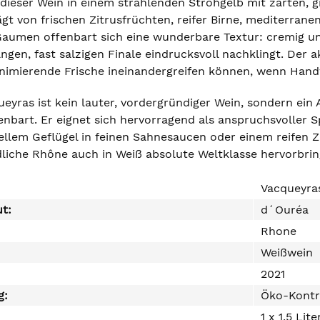
 dieser Wein in einem strahlenden Strohgelb mit zarten, g
ägt von frischen Zitrusfrüchten, reifer Birne, mediterra
aumen offenbart sich eine wunderbare Textur: cremig und
angen, fast salzigen Finale eindrucksvoll nachklingt. Der 
animierende Frische ineinandergreifen können, wenn Handw
eyras ist kein lauter, vordergründiger Wein, sondern ein 
nbart. Er eignet sich hervorragend als anspruchsvoller S
llem Geflügel in feinen Sahnesaucen oder einem reifen Zi
üdliche Rhône auch in Weiß absolute Weltklasse hervorbri
Vacqueyra
ut:
d´Ouréa
Rhone
Weißwein
2021
g:
Öko-Kontr
1 x 1,5 Lite