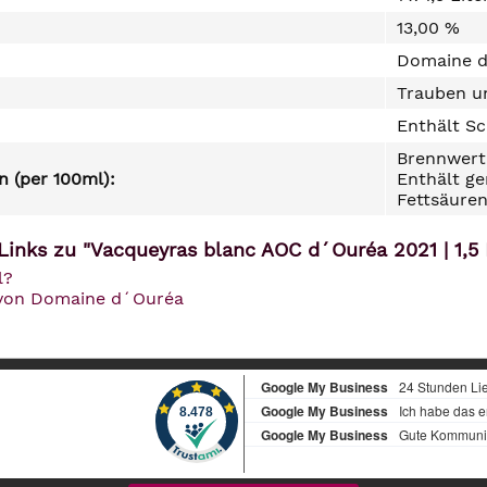
13,00 %
Domaine d
Trauben un
Enthält Sc
Brennwert 
 (per 100ml):
Enthält ge
Fettsäuren
Links zu "Vacqueyras blanc AOC d´Ouréa 2021 | 1,5 
l?
 von Domaine d´Ouréa