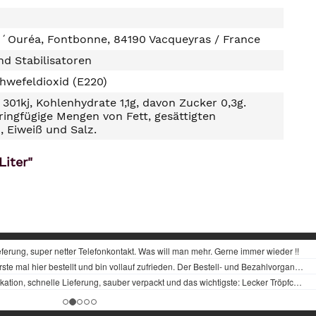
´Ouréa, Fontbonne, 84190 Vacqueyras / France
d Stabilisatoren
hwefeldioxid (E220)
301kj, Kohlenhydrate 1,1g, davon Zucker 0,3g.
ringfügige Mengen von Fett, gesättigten
, Eiweiß und Salz.
Liter"