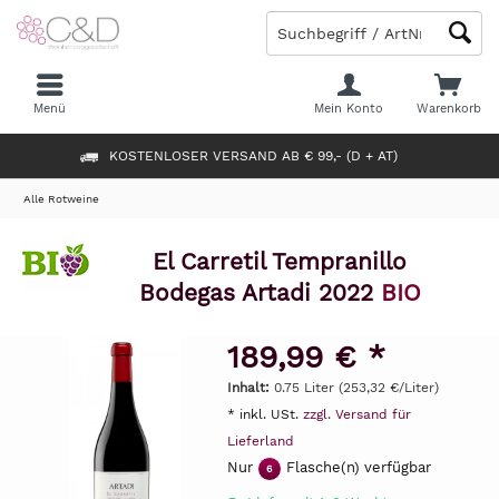
Menü
Mein Konto
Warenkorb
KOSTENLOSER VERSAND AB € 99,- (D + AT)
Alle Rotweine
El Carretil Tempranillo
Bodegas Artadi 2022
BIO
189,99 € *
Inhalt:
0.75 Liter (253,32 €/Liter)
* inkl. USt.
zzgl. Versand für
Lieferland
Nur
Flasche(n) verfügbar
6