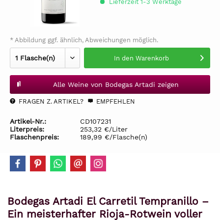
Lieferzeit 1-3 Werktage
* Abbildung ggf. ähnlich, Abweichungen möglich.
In den
Warenkorb
Alle Weine von Bodegas Artadi zeigen
FRAGEN Z. ARTIKEL?
EMPFEHLEN
Artikel-Nr.:
CD107231
Literpreis:
253,32 €/Liter
Flaschenpreis:
189,99 €/Flasche(n)
Bodegas Artadi El Carretil Tempranillo –
Ein meisterhafter Rioja-Rotwein voller