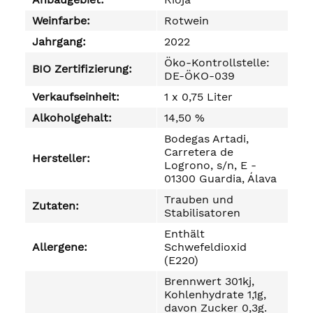
Weinfarbe:
Rotwein
Jahrgang:
2022
Öko-Kontrollstelle:
BIO Zertifizierung:
DE-ÖKO-039
Verkaufseinheit:
1 x 0,75 Liter
Alkoholgehalt:
14,50 %
Bodegas Artadi,
Carretera de
Hersteller:
Logrono, s/n, E -
01300 Guardia, Álava
Trauben und
Zutaten:
Stabilisatoren
Enthält
Allergene:
Schwefeldioxid
(E220)
Brennwert 301kj,
Kohlenhydrate 1,1g,
davon Zucker 0,3g.