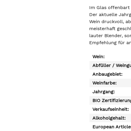
Im Glas offenbart 
Der aktuelle Jahr
Wein druckvoll, ab
meisterhaft geschl
lauter Blender, s
Empfehlung für an
Wein:
Abfüller / Weing
Anbaugebiet:
Weinfarbe:
Jahrgang:
BIO Zertifizierun
Verkaufseinheit:
Alkoholgehalt:
European Articl