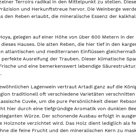
nzelner Terroirs radikal in den Mittelpunkt zu stellen. Die
 Präzision und Herkunftstreue hervor. Die Weinberge werd
as den Reben erlaubt, die mineralische Essenz der kalk
 Hoya, gelegen auf einer Höhe von über 600 Metern in der
 dieses Hauses. Die alten Reben, die hier tief in den kar
on atlantischen und mediterranen Einflüssen gleichermaß
, perfekte Ausreifung der Trauben. Dieser klimatische S
 Frische und eine bemerkenswert lebendige Säurestruktur, 
.
ewöhnlichen Lagenwein vertraut Artadi ganz auf die König
gion traditionell oft verschiedene Varietäten verschnitte
assische Cuvée, um die pure Persönlichkeit dieser Rebsor
ht hier durch eine tiefgründige Aromatik von dunklen Bee
 eleganten Würze. Der schonende Ausbau erfolgt in ausg
e Holznote verzichtet wird. Das Holz dient lediglich als 
 ohne die feine Frucht und den mineralischen Kern zu mask