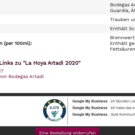
Bodegas Ar
Guardia, Á
Trauben un
Enthält Sc
Brennwert 
 (per 100ml):
Enthält ge
Fettsäuren
Links zu "La Hoya Artadi 2020"
l?
von Bodegas Artadi
Eine Bestellung widerrufen