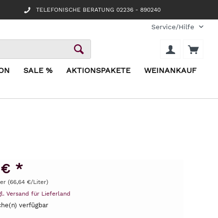
TELEFONISCHE BERATUNG 02236 - 890240
Service/Hilfe
ION
SALE %
AKTIONSPAKETE
WEINANKAUF
 € *
ter (66,64 €/Liter)
gl. Versand für Lieferland
he(n) verfügbar