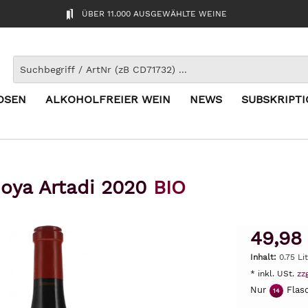
ÜBER 11.000 AUSGEWÄHLTE WEINE
OSEN
ALKOHOLFREIER WEIN
NEWS
SUBSKRIPT
oya Artadi 2020
BIO
49,98
Inhalt:
0.75 Li
* inkl. USt.
zz
Nur
Flasc
14