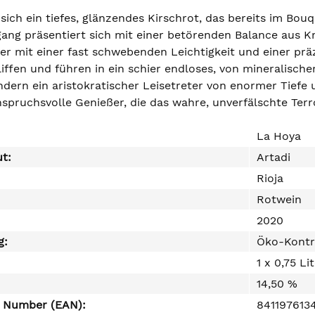
sich ein tiefes, glänzendes Kirschrot, das bereits im Bouq
gang präsentiert sich mit einer betörenden Balance aus K
er mit einer fast schwebenden Leichtigkeit und einer präz
iffen und führen in ein schier endloses, von mineralische
ondern ein aristokratischer Leisetreter von enormer Tief
spruchsvolle Genießer, die das wahre, unverfälschte Terr
La Hoya
ut:
Artadi
Rioja
Rotwein
2020
g:
Öko-Kontr
1 x 0,75 Li
14,50 %
e Number (EAN):
841197613