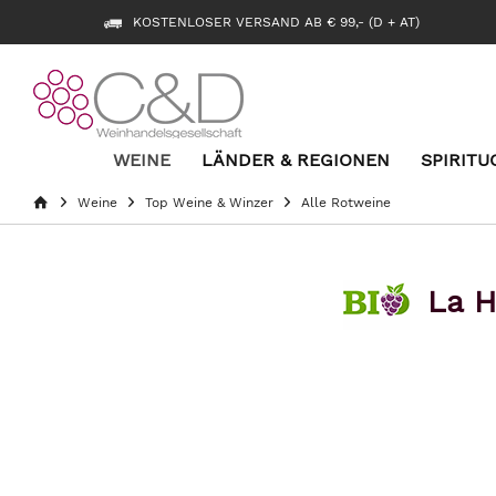
KOSTENLOSER VERSAND AB € 99,- (D + AT)
WEINE
LÄNDER & REGIONEN
SPIRITU
Weine
Top Weine & Winzer
Alle Rotweine
La H