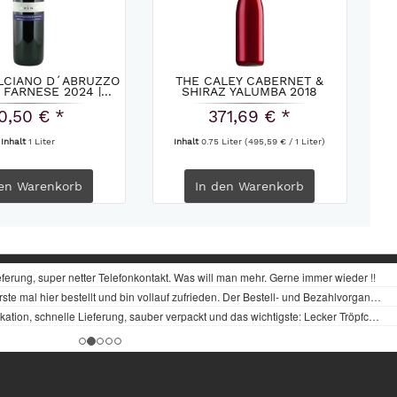
CIANO D´ABRUZZO
THE CALEY CABERNET &
FARNESE 2024 |...
SHIRAZ YALUMBA 2018
0,50 € *
371,69 € *
Inhalt
1 Liter
Inhalt
0.75 Liter
(495,59 € / 1 Liter)
en
Warenkorb
In den
Warenkorb