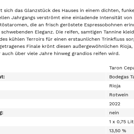
rt sich das Glanzstück des Hauses in einem dichten, funke
llen Jahrgangs verströmt eine einladende Intensität von
Röstaromen, die an frisch geröstete Espressobohnen erin
r schwebenden Eleganz. Die reifen, samtigen Tannine kle
des kühlen Terroirs für einen erstaunlichen Trinkfluss sor
getragenes Finale krönt diesen außergewöhnlichen Rioja, 
 auch über viele Jahre hinweg grandios reifen wird.
Taron Cep
ut:
Bodegas T
Rioja
Rotwein
2022
g:
nein
1 x 0,75 Li
13,50 %