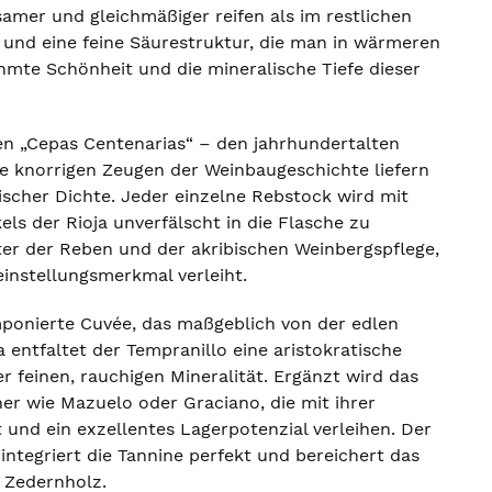
samer und gleichmäßiger reifen als im restlichen
 und eine feine Säurestruktur, die man in wärmeren
ähmte Schönheit und die mineralische Tiefe dieser
en „Cepas Centenarias“ – den jahrhundertalten
se knorrigen Zeugen der Weinbaugeschichte liefern
scher Dichte. Jeder einzelne Rebstock wird mit
ls der Rioja unverfälscht in die Flasche zu
ter der Reben und der akribischen Weinbergspflege,
einstellungsmerkmal verleiht.
mponierte Cuvée, das maßgeblich von der edlen
 entfaltet der Tempranillo eine aristokratische
 feinen, rauchigen Mineralität. Ergänzt wird das
ner wie Mazuelo oder Graciano, die mit ihrer
und ein exzellentes Lagerpotenzial verleihen. Der
ntegriert die Tannine perfekt und bereichert das
 Zedernholz.