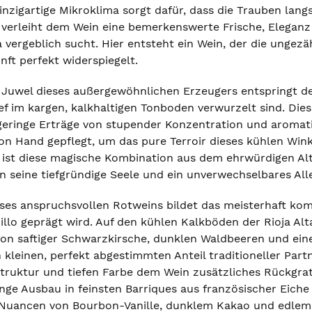
inzigartige Mikroklima sorgt dafür, dass die Trauben lang
 verleiht dem Wein eine bemerkenswerte Frische, Eleganz
 vergeblich sucht. Hier entsteht ein Wein, der die ungez
ft perfekt widerspiegelt.
 Juwel dieses außergewöhnlichen Erzeugers entspringt d
ief im kargen, kalkhaltigen Tonboden verwurzelt sind. Die
eringe Erträge von stupender Konzentration und aromati
on Hand gepflegt, um das pure Terroir dieses kühlen Winke
s ist diese magische Kombination aus dem ehrwürdigen Al
n seine tiefgründige Seele und ein unverwechselbares All
ses anspruchsvollen Rotweins bildet das meisterhaft ko
lo geprägt wird. Auf den kühlen Kalkböden der Rioja Alta
von saftiger Schwarzkirsche, dunklen Waldbeeren und einer
kleinen, perfekt abgestimmten Anteil traditioneller Part
ruktur und tiefen Farbe dem Wein zusätzliches Rückgrat 
ge Ausbau in feinsten Barriques aus französischer Eiche i
 Nuancen von Bourbon-Vanille, dunklem Kakao und edlem