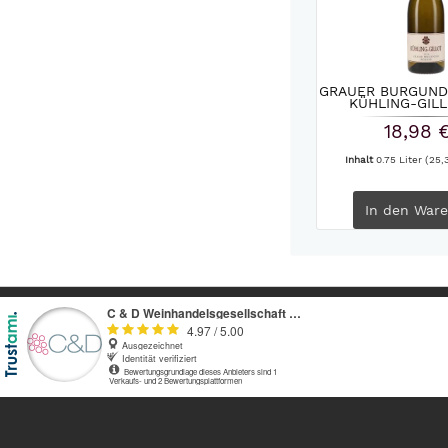
GRAUER BURGUND
KÜHLING-GILL
18,98 
Inhalt
0.75 Liter
(25,3
In den
Ware