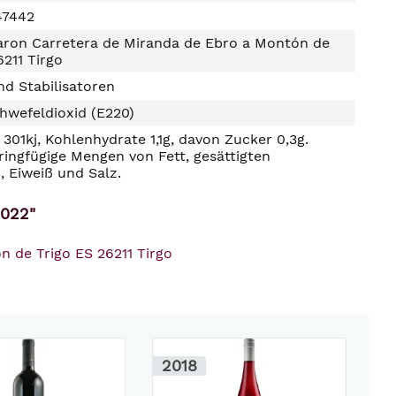
47442
aron Carretera de Miranda de Ebro a Montón de
6211 Tirgo
d Stabilisatoren
hwefeldioxid (E220)
301kj, Kohlenhydrate 1,1g, davon Zucker 0,3g.
ringfügige Mengen von Fett, gesättigten
, Eiweiß und Salz.
2022"
 de Trigo ES 26211 Tirgo
2018