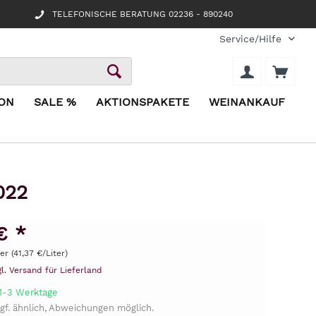
TELEFONISCHE BERATUNG 02236 - 890240
Service/Hilfe
ION
SALE %
AKTIONSPAKETE
WEINANKAUF
022
€ *
ter (41,37 €/Liter)
gl. Versand für Lieferland
 1-3 Werktage
gf. ähnlich, Abweichungen möglich.