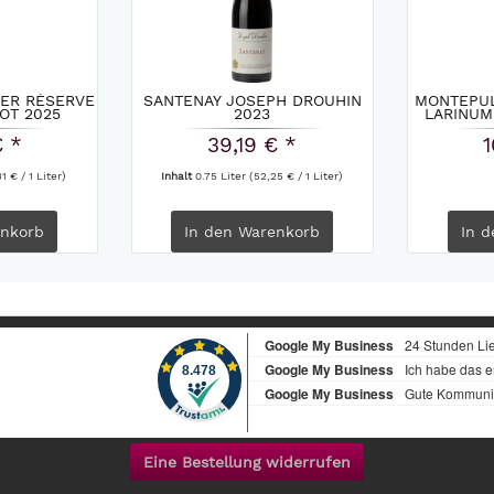
ER RÉSERVE
SANTENAY JOSEPH DROUHIN
MONTEPUL
OT 2025
2023
LARINUM 
€ *
39,19 € *
1
1 € / 1 Liter)
Inhalt
0.75 Liter
(52,25 € / 1 Liter)
nkorb
In den
Warenkorb
In d
Eine Bestellung widerrufen