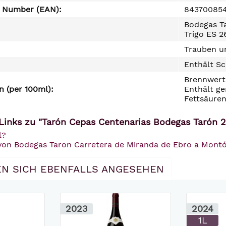
e Number (EAN):
84370085
Bodegas T
Trigo ES 2
Trauben un
Enthält Sc
Brennwert 
 (per 100ml):
Enthält ge
Fettsäuren
Links zu "Tarón Cepas Centenarias Bodegas Tarón 
l?
 von Bodegas Taron Carretera de Miranda de Ebro a Montón
N SICH EBENFALLS ANGESEHEN
2023
2024
1L