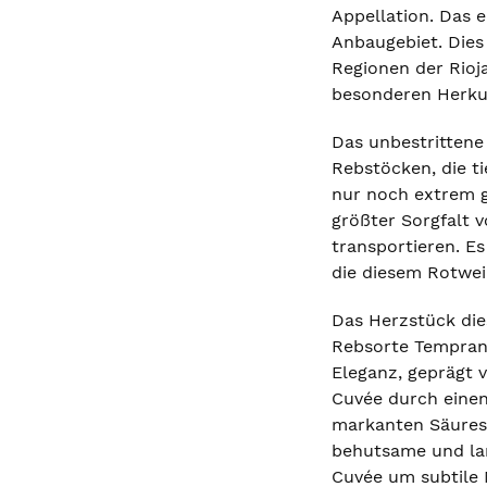
Appellation. Das e
Anbaugebiet. Dies
Regionen der Rioja
besonderen Herkun
Das unbestrittene
Rebstöcken, die t
nur noch extrem g
größter Sorgfalt v
transportieren. E
die diesem Rotwei
Das Herzstück die
Rebsorte Tempranil
Eleganz, geprägt 
Cuvée durch einen 
markanten Säurest
behutsame und lan
Cuvée um subtile