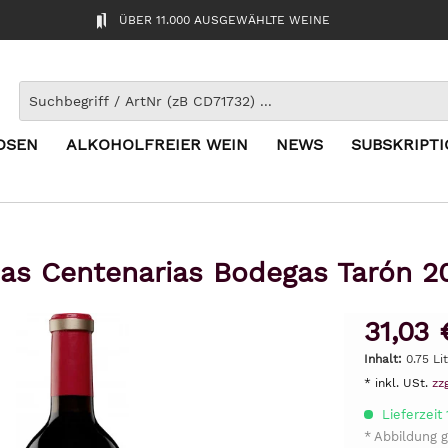
ÜBER 11.000 AUSGEWÄHLTE WEINE
OSEN
ALKOHOLFREIER WEIN
NEWS
SUBSKRIPT
as Centenarias Bodegas Tarón 2
31,03 
Inhalt:
0.75 Li
* inkl. USt.
zz
Lieferzeit
* Abbildung g