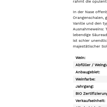
rahmt die opulent
In der Nase offen
Orangenschalen, g
Vanille und den t
Ausnahmeweins: Tr
lebendige Säureade
ist schier unendl
majestätischer So
Wein:
Abfüller / Weing
Anbaugebiet:
Weinfarbe:
Jahrgang:
BIO Zertifizierun
Verkaufseinheit: