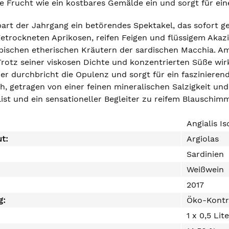
e Frucht wie ein kostbares Gemälde ein und sorgt für ei
bart der Jahrgang ein betörendes Spektakel, das sofort g
etrockneten Aprikosen, reifen Feigen und flüssigem Akazi
ypischen etherischen Kräutern der sardischen Macchia. Am
otz seiner viskosen Dichte und konzentrierten Süße wirk
r durchbricht die Opulenz und sorgt für ein faszinierend
ich, getragen von einer feinen mineralischen Salzigkeit 
list und ein sensationeller Begleiter zu reifem Blauschi
Angialis I
ut:
Argiolas
Sardinien
Weißwein
2017
g:
Öko-Kontr
1 x 0,5 Lit