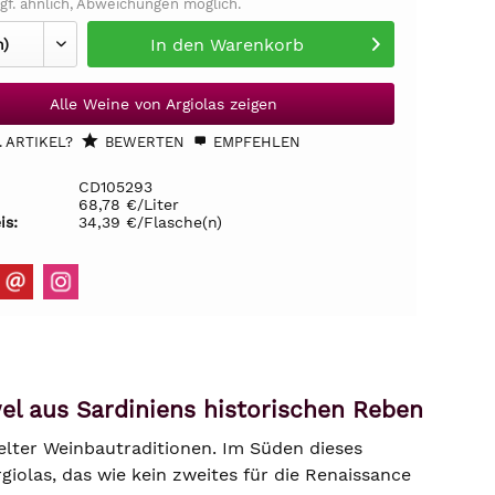
gf. ähnlich, Abweichungen möglich.
In den
Warenkorb
Alle Weine von Argiolas zeigen
 ARTIKEL?
BEWERTEN
EMPFEHLEN
CD105293
68,78 €/Liter
is:
34,39 €/Flasche(n)
uwel aus Sardiniens historischen Reben
zelter Weinbautraditionen. Im Süden dieses
iolas, das wie kein zweites für die Renaissance