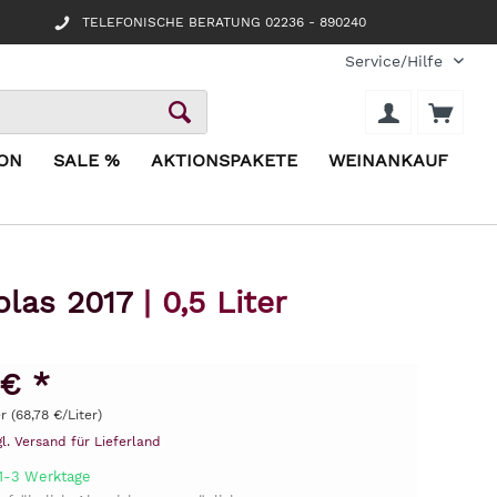
TELEFONISCHE BERATUNG 02236 - 890240
Service/Hilfe
ION
SALE %
AKTIONSPAKETE
WEINANKAUF
iolas 2017
| 0,5 Liter
 € *
er (68,78 €/Liter)
gl. Versand für Lieferland
 1-3 Werktage