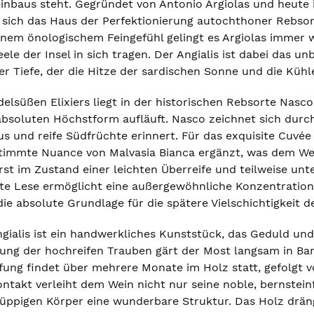
inbaus steht. Gegründet von Antonio Argiolas und heute
 sich das Haus der Perfektionierung autochthoner Rebso
nem önologischem Feingefühl gelingt es Argiolas immer w
Seele der Insel in sich tragen. Der Angialis ist dabei das 
er Tiefe, der die Hitze der sardischen Sonne und die Kühl
delsüßen Elixiers liegt in der historischen Rebsorte Nasco,
 absoluten Höchstform aufläuft. Nasco zeichnet sich durc
s und reife Südfrüchte erinnert. Für das exquisite Cuvée 
immte Nuance von Malvasia Bianca ergänzt, was dem Wein e
st im Zustand einer leichten Überreife und teilweise unt
äte Lese ermöglicht eine außergewöhnliche Konzentratio
die absolute Grundlage für die spätere Vielschichtigkeit d
gialis ist ein handwerkliches Kunststück, das Geduld und 
ng der hochreifen Trauben gärt der Most langsam in Barr
fung findet über mehrere Monate im Holz statt, gefolgt v
takt verleiht dem Wein nicht nur seine noble, bernsteinf
ppigen Körper eine wunderbare Struktur. Das Holz dräng