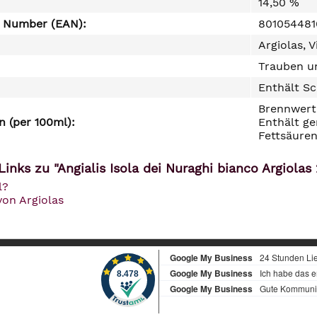
14,50 %
e Number (EAN):
801054481
Argiolas, 
Trauben un
Enthält Sc
Brennwert 
 (per 100ml):
Enthält ge
Fettsäuren
inks zu "Angialis Isola dei Nuraghi bianco Argiolas 2
l?
von Argiolas