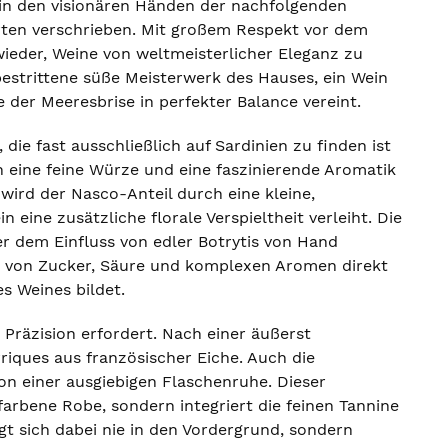
 in den visionären Händen der nachfolgenden
rten verschrieben. Mit großem Respekt vor dem
ieder, Weine von weltmeisterlicher Eleganz zu
unbestrittene süße Meisterwerk des Hauses, ein Wein
e der Meeresbrise in perfekter Balance vereint.
 die fast ausschließlich auf Sardinien zu finden ist
h eine feine Würze und eine faszinierende Aromatik
wird der Nasco-Anteil durch eine kleine,
ine zusätzliche florale Verspieltheit verleiht. Die
er dem Einfluss von edler Botrytis von Hand
n von Zucker, Säure und komplexen Aromen direkt
es Weines bildet.
Präzision erfordert. Nach einer äußerst
iques aus französischer Eiche. Auch die
on einer ausgiebigen Flaschenruhe. Dieser
arbene Robe, sondern integriert die feinen Tannine
t sich dabei nie in den Vordergrund, sondern