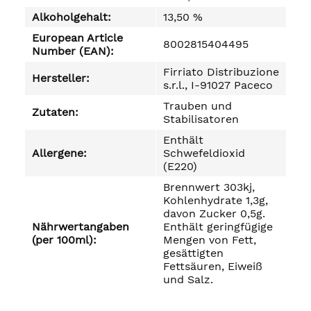
Alkoholgehalt:
13,50 %
European Article
8002815404495
Number (EAN):
Firriato Distribuzione
Hersteller:
s.r.l., I-91027 Paceco
Trauben und
Zutaten:
Stabilisatoren
Enthält
Allergene:
Schwefeldioxid
(E220)
Brennwert 303kj,
Kohlenhydrate 1,3g,
davon Zucker 0,5g.
Nährwertangaben
Enthält geringfügige
(per 100ml):
Mengen von Fett,
gesättigten
Fettsäuren, Eiweiß
und Salz.