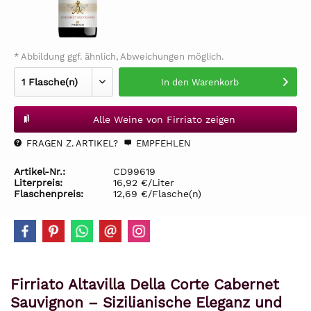
* Abbildung ggf. ähnlich, Abweichungen möglich.
In den
Warenkorb
Alle Weine von Firriato zeigen
FRAGEN Z. ARTIKEL?
EMPFEHLEN
Artikel-Nr.:
CD99619
Literpreis:
16,92 €/Liter
Flaschenpreis:
12,69 €/Flasche(n)
Firriato Altavilla Della Corte Cabernet
Sauvignon – Sizilianische Eleganz und