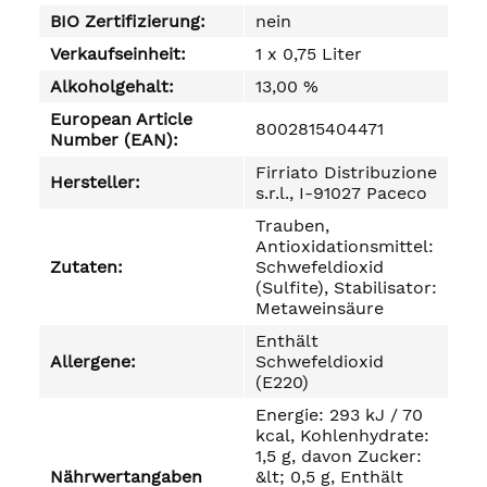
BIO Zertifizierung:
nein
Verkaufseinheit:
1 x 0,75 Liter
Alkoholgehalt:
13,00 %
European Article
8002815404471
Number (EAN):
Firriato Distribuzione
Hersteller:
s.r.l., I-91027 Paceco
Trauben,
Antioxidationsmittel:
Zutaten:
Schwefeldioxid
(Sulfite), Stabilisator:
Metaweinsäure
Enthält
Allergene:
Schwefeldioxid
(E220)
Energie: 293 kJ / 70
kcal, Kohlenhydrate:
1,5 g, davon Zucker:
Nährwertangaben
&lt; 0,5 g, Enthält