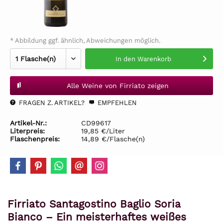
* Abbildung ggf. ähnlich, Abweichungen möglich.
In den
Warenkorb
Alle Weine von Firriato zeigen
FRAGEN Z. ARTIKEL?
EMPFEHLEN
Artikel-Nr.:
CD99617
Literpreis:
19,85 €/Liter
Flaschenpreis:
14,89 €/Flasche(n)
Firriato Santagostino Baglio Soria
Bianco – Ein meisterhaftes weißes