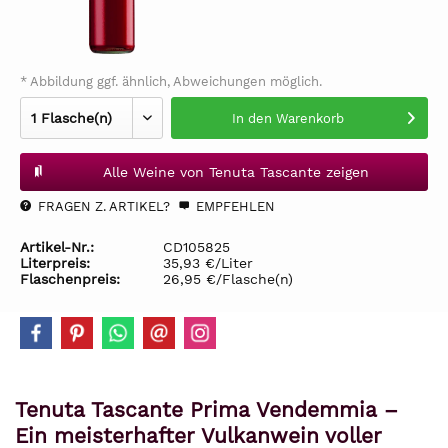
* Abbildung ggf. ähnlich, Abweichungen möglich.
In den
Warenkorb
Alle Weine von Tenuta Tascante zeigen
FRAGEN Z. ARTIKEL?
EMPFEHLEN
Artikel-Nr.:
CD105825
Literpreis:
35,93 €/Liter
Flaschenpreis:
26,95 €/Flasche(n)
Tenuta Tascante Prima Vendemmia –
Ein meisterhafter Vulkanwein voller