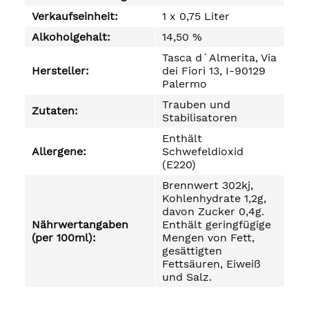
Verkaufseinheit:
1 x 0,75 Liter
Alkoholgehalt:
14,50 %
Tasca d´Almerita, Via
Hersteller:
dei Fiori 13, I-90129
Palermo
Trauben und
Zutaten:
Stabilisatoren
Enthält
Allergene:
Schwefeldioxid
(E220)
Brennwert 302kj,
Kohlenhydrate 1,2g,
davon Zucker 0,4g.
Nährwertangaben
Enthält geringfügige
(per 100ml):
Mengen von Fett,
gesättigten
Fettsäuren, Eiweiß
und Salz.