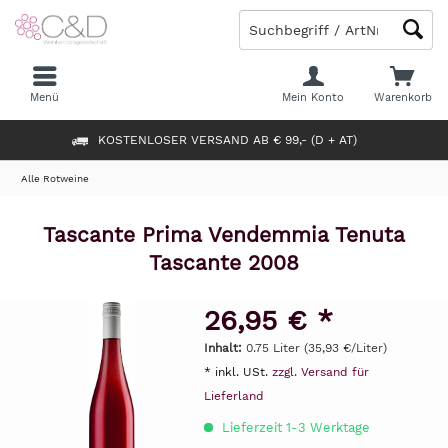
Menü
Mein Konto
Warenkorb
KOSTENLOSER VERSAND AB € 99,- (D + AT)
Alle Rotweine
Tascante Prima Vendemmia Tenuta
Tascante 2008
26,95 € *
Inhalt:
0.75 Liter (35,93 €/Liter)
* inkl. USt.
zzgl. Versand für
Lieferland
Lieferzeit 1-3 Werktage