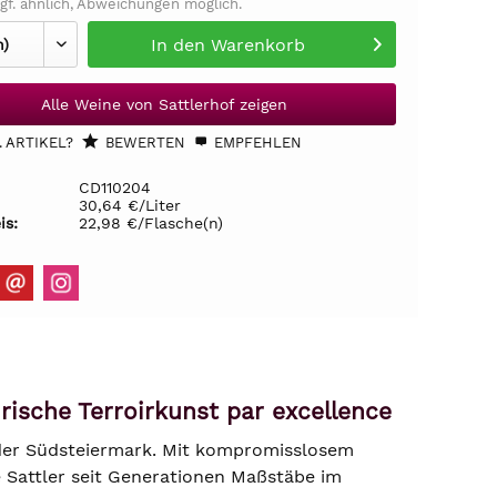
gf. ähnlich, Abweichungen möglich.
In den
Warenkorb
Alle Weine von Sattlerhof zeigen
 ARTIKEL?
BEWERTEN
EMPFEHLEN
CD110204
30,64 €/Liter
is:
22,98 €/Flasche(n)
rische Terroirkunst par excellence
e der Südsteiermark. Mit kompromisslosem
e Sattler seit Generationen Maßstäbe im