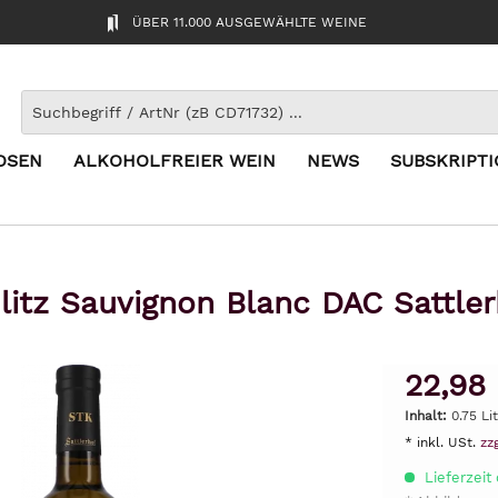
ÜBER 11.000 AUSGEWÄHLTE WEINE
OSEN
ALKOHOLFREIER WEIN
NEWS
SUBSKRIPT
itz Sauvignon Blanc DAC Sattle
22,98
Inhalt:
0.75 Li
* inkl. USt.
zz
Lieferzeit 