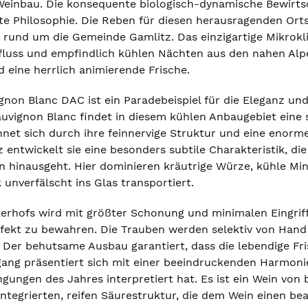
Weinbau. Die konsequente biologisch-dynamische Bewirtsc
bte Philosophie. Die Reben für diesen herausragenden Or
 rund um die Gemeinde Gamlitz. Das einzigartige Mikrok
luss und empfindlich kühlen Nächten aus den nahen Alp
 eine herrlich animierende Frische.
non Blanc DAC ist ein Paradebeispiel für die Eleganz und
auvignon Blanc findet in diesem kühlen Anbaugebiet eine 
hnet sich durch ihre feinnervige Struktur und eine enor
entwickelt sie eine besonders subtile Charakteristik, die 
 hinausgeht. Hier dominieren kräutrige Würze, kühle Miner
unverfälscht ins Glas transportiert.
tlerhofs wird mit größter Schonung und minimalen Eingri
fekt zu bewahren. Die Trauben werden selektiv von Hand
 Der behutsame Ausbau garantiert, dass die lebendige Fris
gang präsentiert sich mit einer beeindruckenden Harmonie
gungen des Jahres interpretiert hat. Es ist ein Wein von
 integrierten, reifen Säurestruktur, die dem Wein einen b