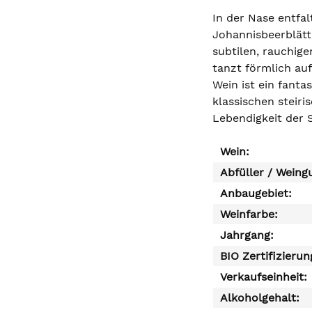
In der Nase entfal
Johannisbeerblätt
subtilen, rauchige
tanzt förmlich au
Wein ist ein fanta
klassischen steir
Lebendigkeit der 
Wein:
Abfüller / Weing
Anbaugebiet:
Weinfarbe:
Jahrgang:
BIO Zertifizierun
Verkaufseinheit:
Alkoholgehalt: