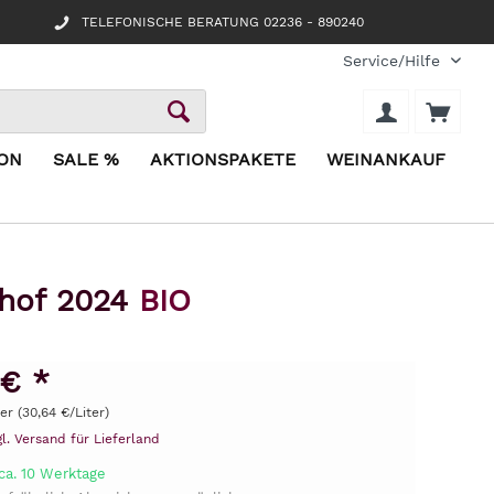
TELEFONISCHE BERATUNG 02236 - 890240
Service/Hilfe
ION
SALE %
AKTIONSPAKETE
WEINANKAUF
rhof 2024
BIO
 € *
ter (30,64 €/Liter)
gl. Versand für Lieferland
ca. 10 Werktage