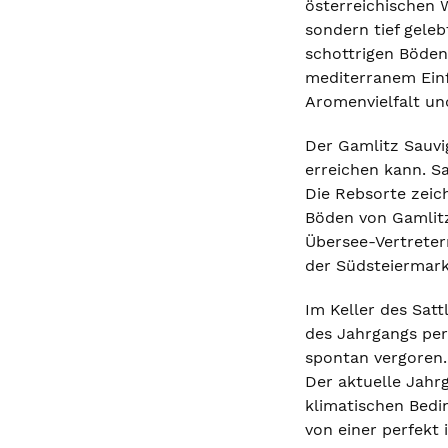
österreichischen 
sondern tief gele
schottrigen Böden
mediterranem Einf
Aromenvielfalt und
Der Gamlitz Sauvig
erreichen kann. S
Die Rebsorte zeic
Böden von Gamlitz 
Übersee-Vertretern
der Südsteiermark 
Im Keller des Sat
des Jahrgangs per
spontan vergoren.
Der aktuelle Jahr
klimatischen Bedin
von einer perfekt