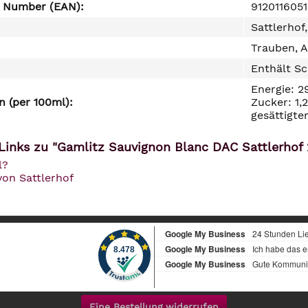
e Number (EAN):
912011605
Sattlerhof
Trauben, A
Enthält Sc
Energie: 2
 (per 100ml):
Zucker: 1,
gesättigte
Links zu "Gamlitz Sauvignon Blanc DAC Sattlerhof
l?
von Sattlerhof
Eine Bestellung widerrufen