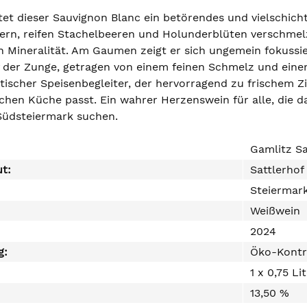
tet dieser Sauvignon Blanc ein betörendes und vielschich
ern, reifen Stachelbeeren und Holunderblüten verschmelz
n Mineralität. Am Gaumen zeigt er sich ungemein fokussier
f der Zunge, getragen von einem feinen Schmelz und einem
stischer Speisenbegleiter, der hervorragend zu frischem 
ischen Küche passt. Ein wahrer Herzenswein für alle, die
Südsteiermark suchen.
Gamlitz S
ut:
Sattlerhof
Steiermar
Weißwein
2024
g:
Öko-Kontr
1 x 0,75 Li
13,50 %