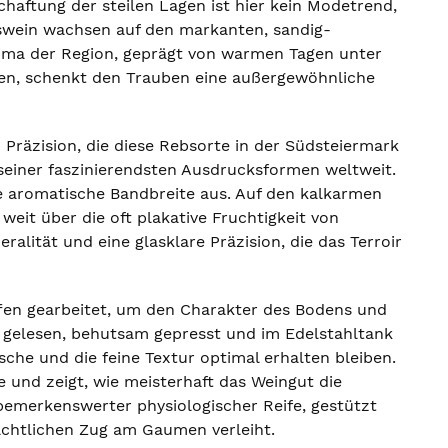
haftung der steilen Lagen ist hier kein Modetrend,
tswein wachsen auf den markanten, sandig-
lima der Region, geprägt von warmen Tagen unter
en, schenkt den Trauben eine außergewöhnliche
 Präzision, die diese Rebsorte in der Südsteiermark
seiner faszinierendsten Ausdrucksformen weltweit.
me aromatische Bandbreite aus. Auf den kalkarmen
weit über die oft plakative Fruchtigkeit von
alität und eine glasklare Präzision, die das Terroir
ffen gearbeitet, um den Charakter des Bodens und
 gelesen, behutsam gepresst und im Edelstahltank
che und die feine Textur optimal erhalten bleiben.
 und zeigt, wie meisterhaft das Weingut die
 bemerkenswerter physiologischer Reife, gestützt
eachtlichen Zug am Gaumen verleiht.