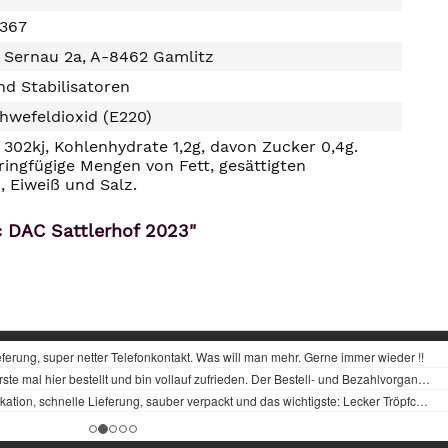
1367
, Sernau 2a, A-8462 Gamlitz
d Stabilisatoren
hwefeldioxid (E220)
302kj, Kohlenhydrate 1,2g, davon Zucker 0,4g.
ringfügige Mengen von Fett, gesättigten
, Eiweiß und Salz.
c DAC Sattlerhof 2023"