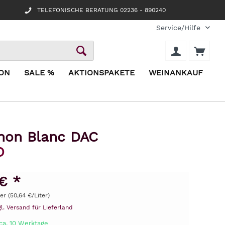
TELEFONISCHE BERATUNG 02236 - 890240
Service/Hilfe
ION
SALE %
AKTIONSPAKETE
WEINANKAUF
gnon Blanc DAC
O
€ *
ter (50,64 €/Liter)
gl. Versand für Lieferland
ca. 10 Werktage