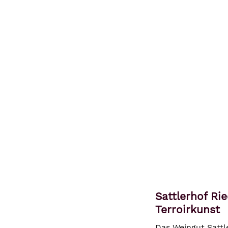
Sattlerhof Ri
Terroirkunst
Das Weingut Sattl