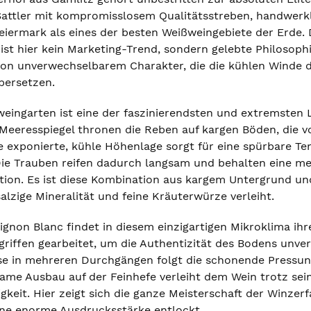
 Sattler mit kompromisslosem Qualitätsstreben, handwerkl
eiermark als eines der besten Weißweingebiete der Erde.
ist hier kein Marketing-Trend, sondern gelebte Philosoph
on unverwechselbarem Charakter, die die kühlen Winde d
bersetzen.
weingarten ist eine der faszinierendsten und extremsten 
eeresspiegel thronen die Reben auf kargen Böden, die 
se exponierte, kühle Höhenlage sorgt für eine spürbare 
ie Trauben reifen dadurch langsam und behalten eine m
on. Es ist diese Kombination aus kargem Untergrund und
salzige Mineralität und feine Kräuterwürze verleiht.
gnon Blanc findet in diesem einzigartigen Mikroklima ihre
riffen gearbeitet, um die Authentizität des Bodens unver
se in mehreren Durchgängen folgt die schonende Pressun
ame Ausbau auf der Feinhefe verleiht dem Wein trotz sein
gkeit. Hier zeigt sich die ganze Meisterschaft der Winzer
eine enorme Ausdrucksstärke entlockt.