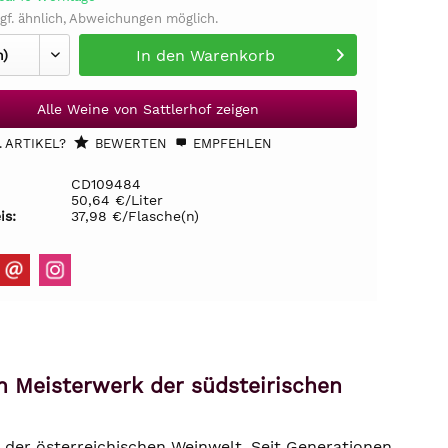
gf. ähnlich, Abweichungen möglich.
In den
Warenkorb
Alle Weine von Sattlerhof zeigen
 ARTIKEL?
BEWERTEN
EMPFEHLEN
CD109484
50,64 €/Liter
is:
37,98 €/Flasche(n)
n Meisterwerk der südsteirischen
e der österreichischen Weinwelt. Seit Generationen