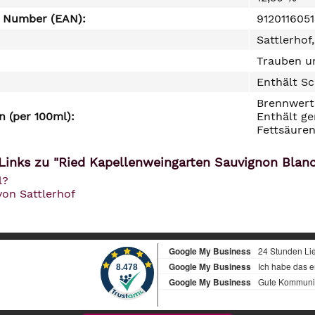
e Number (EAN):
912011605
Sattlerhof
Trauben un
Enthält Sc
Brennwert 
 (per 100ml):
Enthält ge
Fettsäuren
Links zu "Ried Kapellenweingarten Sauvignon Blan
l?
von Sattlerhof