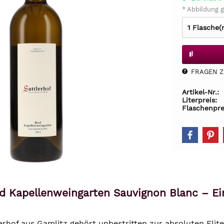
* Abbildung g
FRAGEN Z.
Artikel-Nr.:
Literpreis:
Flaschenpre
ed Kapellenweingarten Sauvignon Blanc – Ei
erhof aus Gamlitz gehört unbestritten zur absoluten Elit