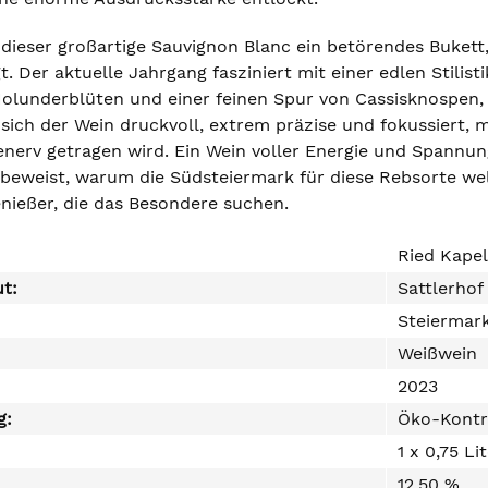
 dieser großartige Sauvignon Blanc ein betörendes Bukett,
. Der aktuelle Jahrgang fasziniert mit einer edlen Stilis
Holunderblüten und einer feinen Spur von Cassisknospen, 
ich der Wein druckvoll, extrem präzise und fokussiert, mi
nerv getragen wird. Ein Wein voller Energie und Spannung
 beweist, warum die Südsteiermark für diese Rebsorte we
nießer, die das Besondere suchen.
Ried Kape
ut:
Sattlerhof
Steiermar
Weißwein
2023
g:
Öko-Kontr
1 x 0,75 Li
12,50 %