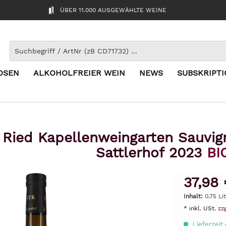
ÜBER 11.000 AUSGEWÄHLTE WEINE
OSEN
ALKOHOLFREIER WEIN
NEWS
SUBSKRIPT
Ried Kapellenweingarten Sauvi
Sattlerhof 2023
BI
37,98 
Inhalt:
0.75 Li
* inkl. USt.
zz
Lieferzeit 