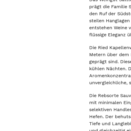
prägt die Familie
den Ruf der Südst
steilen Hanglagen 
entstehen Weine v
flüssige Eleganz ü
Die Ried Kapellen
Metern über dem M
geprägt sind. Die
kühlen Nächten. D
Aromenkonzentrati
unvergleichliche, 
Die Rebsorte Sauvi
mit minimalen Eing
selektiven Handle
Hefen. Der behuts
Tiefe und Langlebi
und gleichzeitig 