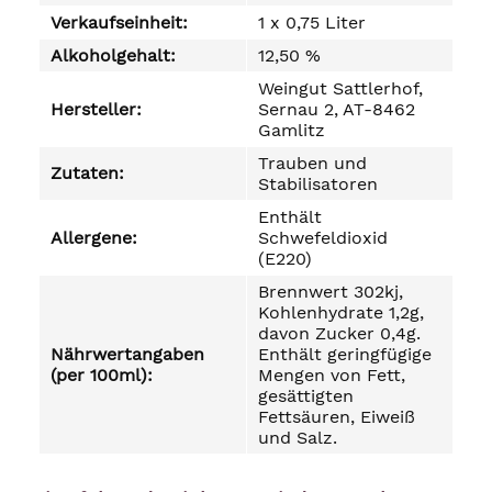
Verkaufseinheit:
1 x 0,75 Liter
Alkoholgehalt:
12,50 %
Weingut Sattlerhof,
Hersteller:
Sernau 2, AT-8462
Gamlitz
Trauben und
Zutaten:
Stabilisatoren
Enthält
Allergene:
Schwefeldioxid
(E220)
Brennwert 302kj,
Kohlenhydrate 1,2g,
davon Zucker 0,4g.
Nährwertangaben
Enthält geringfügige
(per 100ml):
Mengen von Fett,
gesättigten
Fettsäuren, Eiweiß
und Salz.