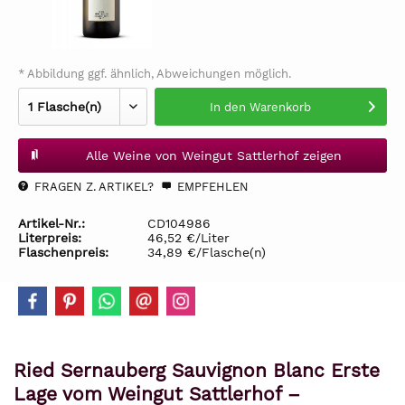
* Abbildung ggf. ähnlich, Abweichungen möglich.
In den
Warenkorb
Alle Weine von Weingut Sattlerhof zeigen
FRAGEN Z. ARTIKEL?
EMPFEHLEN
Artikel-Nr.:
CD104986
Literpreis:
46,52 €/Liter
Flaschenpreis:
34,89 €/Flasche(n)
Ried Sernauberg Sauvignon Blanc Erste
Lage vom Weingut Sattlerhof –