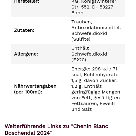
Hersteller:
KG, Königswinterer
Str. 552, D- 53227
Bonn
Trauben,
Antioxidationsmittel:
Zutaten:
Schwefeldioxid
(Sulfite)
Enthält
Allergene:
Schwefeldioxid
(E220)
Energie: 298 kJ / 71
kcal, Kohlenhydrate:
1,5 g, davon Zucker:
Nährwertangaben
1,2 g, Enthält
(per 100ml):
geringfügige Mengen
von Fett, gesättigten
Fettsäuren, Eiweiß
und Salz
Weiterführende Links zu "Chenin Blanc
Boschendal 2024"