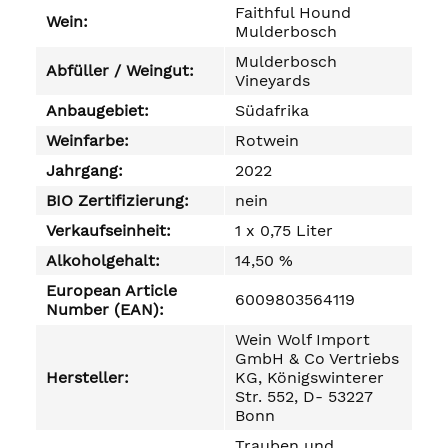
Faithful Hound
Wein:
Mulderbosch
Mulderbosch
Abfüller / Weingut:
Vineyards
Anbaugebiet:
Südafrika
Weinfarbe:
Rotwein
Jahrgang:
2022
BIO Zertifizierung:
nein
Verkaufseinheit:
1 x 0,75 Liter
Alkoholgehalt:
14,50 %
European Article
6009803564119
Number (EAN):
Wein Wolf Import
GmbH & Co Vertriebs
Hersteller:
KG, Königswinterer
Str. 552, D- 53227
Bonn
Trauben und