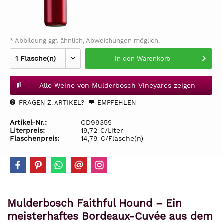
* Abbildung ggf. ähnlich, Abweichungen möglich.
In den
Warenkorb
Alle Weine von Mulderbosch Vineyards zeigen
FRAGEN Z. ARTIKEL?
EMPFEHLEN
Artikel-Nr.:
CD99359
Literpreis:
19,72 €/Liter
Flaschenpreis:
14,79 €/Flasche(n)
Mulderbosch Faithful Hound – Ein
meisterhaftes Bordeaux-Cuvée aus dem