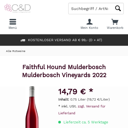
Menü
Mein Konto
Warenkorb
KOSTENLOSER VERSAND AB € 99,- (D + AT)
Alle Rotweine
Faithful Hound Mulderbosch
Mulderbosch Vineyards 2022
14,79 € *
Inhalt:
0.75 Liter (19,72 €/Liter)
* inkl. USt.
zzgl. Versand für
Lieferland
Lieferzeit ca. 5 Werktage