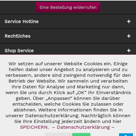
Eine Bestellung widerrufen
Service Hotline
Rechtliches
Shop Service
Wir setzen auf unserer Website Cookies ein. Einige
Aktiv
Notwendig
Zahlung & Versand
helfen dabei unser Angebot zu analysieren und zu
verbessern, andere sind zwingend notwendig für den
Betrieb der Website. Wir sammeln und verarbeiten
Inaktiv
Marketing
Ihre Daten für Analyse und Marketing nur dann,
wenn Sie uns durch Klick auf „OK“ Ihr Einverständnis
geben. Über „Anpassen“ können Sie darüber
Inaktiv
Tracking
entscheiden, welche Cookies Sie zulassen oder
ablehnen. Weitere Informationen finden Sie in
* ALLE PREISE INKL. GESETZL. UMSATZSTEUER ZZGL.
VERSANDKOSTEN
UND GGF. NACHNAHMEGEBÜHREN, WENN NICHT
unserer Datenschutzerklärung. Nachträglich können
Inaktiv
Personalisierung
ANDERS BESCHRIEBEN
Sie Ihre Einstellung jederzeit ändern und hier
© 2026 C&D WEINHANDEL - ALL RIGHTS RESERVED. THEME BY
SPEICHERN.
– Datenschutzerklärung –
THEMEWARE®