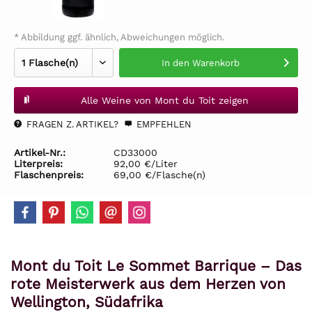
* Abbildung ggf. ähnlich, Abweichungen möglich.
In den
Warenkorb
Alle Weine von Mont du Toit zeigen
FRAGEN Z. ARTIKEL?
EMPFEHLEN
Artikel-Nr.:
CD33000
Literpreis:
92,00 €/Liter
Flaschenpreis:
69,00 €/Flasche(n)
Mont du Toit Le Sommet Barrique – Das
rote Meisterwerk aus dem Herzen von
Wellington, Südafrika