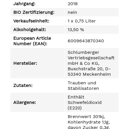
Jahrgang:
2018
BIO Zertifizierung:
nein
Verkaufseinheit:
1 x 0,75 Liter
Alkoholgehalt:
13,50 %
European Article
6009643870340
Number (EAN):
Schlumberger
Vertriebsgesellschaft
Hersteller:
mbH & Co KG,
Buschstraße 20, D-
53340 Meckenheim
Trauben und
Zutaten:
Stabilisatoren
Enthält
Allergene:
Schwefeldioxid
(E220)
Brennwert 301kj,
Kohlenhydrate 1,1g,
davon Zucker 0,3g.