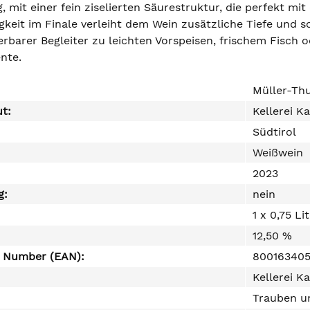
 mit einer fein ziselierten Säurestruktur, die perfekt mi
gkeit im Finale verleiht dem Wein zusätzliche Tiefe und 
barer Begleiter zu leichten Vorspeisen, frischem Fisch od
nte.
Müller-Thu
ut:
Kellerei K
Südtirol
Weißwein
2023
g:
nein
1 x 0,75 Li
12,50 %
e Number (EAN):
800163405
Kellerei K
Trauben un