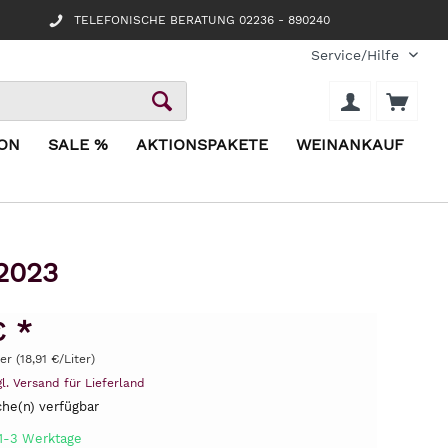
TELEFONISCHE BERATUNG 02236 - 890240
Service/Hilfe
ION
SALE %
AKTIONSPAKETE
WEINANKAUF
 2023
€ *
er (18,91 €/Liter)
gl. Versand für Lieferland
he(n) verfügbar
 1-3 Werktage