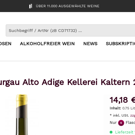
ÜBER 11.000 AUSGEWÄHLTE WEINE
OSEN
ALKOHOLFREIER WEIN
NEWS
SUBSKRIPT
rgau Alto Adige Kellerei Kaltern
14,18 
Inhalt:
0.75 Lit
* inkl. USt.
zz
Nur
Flasc
6
Lieferzeit