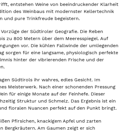
rifft, entstehen Weine von beeindruckender Klarheit
radition des Weinbaus mit modernster Kellertechnik
n und pure Trinkfreude begeistern.
n Vorzüge der Südtiroler Geografie. Die Reben
is zu 800 Metern über dem Meeresspiegel. Auf
ingungen vor. Die kühlen Fallwinde der umliegenden
g sorgen für eine langsame, physiologisch perfekte
nis hinter der vibrierenden Frische und der
n.
agen Südtirols ihr wahres, edles Gesicht. Im
ranes Meisterwerk. Nach einer schonenden Pressung
in für einige Monate auf der Feinhefe. Dieser
zeitig Struktur und Schmelz. Das Ergebnis ist ein
 und floralen Nuancen perfekt auf den Punkt bringt.
ißen Pfirsichen, knackigem Apfel und zarten
en Bergkräutern. Am Gaumen zeigt er sich