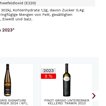
hwefeldioxid (E220)
302kj, Kohlenhydrate 1,2g, davon Zucker 0,4g.
ringfügige Mengen von Fett, gesättigten
, Eiweiß und Salz.
n 2023"
2023
2
8 %
GRIS SIGNATURE
PINOT GRIGIO UNTEREBNER
M
GER 2024 | 6FL.
KELLEREI TRAMIN 2023
M