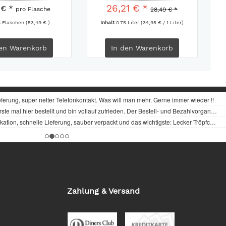
26,21 € *
 € *
pro Flasche
28,49 € *
6 Flaschen
(53,49 € )
Inhalt
0.75 Liter
(34,95 € / 1 Liter)
en
Warenkorb
In den
Warenkorb
Zahlung & Versand