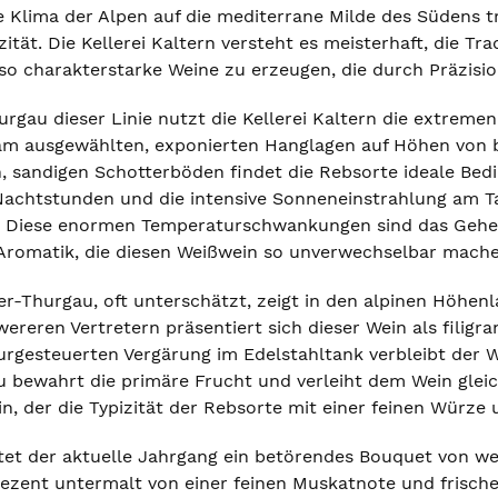
e Klima der Alpen auf die mediterrane Milde des Südens t
ität. Die Kellerei Kaltern versteht es meisterhaft, die T
so charakterstarke Weine zu erzeugen, die durch Präzisio
rgau dieser Linie nutzt die Kellerei Kaltern die extreme
am ausgewählten, exponierten Hanglagen auf Höhen von b
n, sandigen Schotterböden findet die Rebsorte ideale Bed
 Nachtstunden und die intensive Sonneneinstrahlung am Ta
. Diese enormen Temperaturschwankungen sind das Geheim
 Aromatik, die diesen Weißwein so unverwechselbar mache
r-Thurgau, oft unterschätzt, zeigt in den alpinen Höhenl
ereren Vertretern präsentiert sich dieser Wein als filig
rgesteuerten Vergärung im Edelstahltank verbleibt der We
bewahrt die primäre Frucht und verleiht dem Wein gleich
n, der die Typizität der Rebsorte mit einer feinen Würze
ltet der aktuelle Jahrgang ein betörendes Bouquet von we
ezent untermalt von einer feinen Muskatnote und frisch