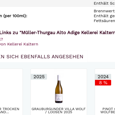
Enthält Sc
Brennwert 
 (per 100ml):
Enthält ge
Fettsäuren
inks zu "Müller-Thurgau Alto Adige Kellerei Kalter
l?
von Kellerei Kaltern
N SICH EBENFALLS ANGESEHEN
2025
2024
8 %
R TROCKEN
GRAUBURGUNDER VILLA WOLF
PINOT 
ND...
/ LOOSEN 2025
WOLFBER