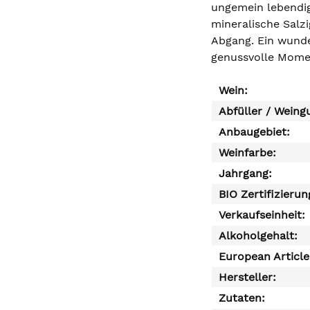
ungemein lebendig,
mineralische Salzi
Abgang. Ein wunder
genussvolle Mome
Wein:
Abfüller / Weing
Anbaugebiet:
Weinfarbe:
Jahrgang:
BIO Zertifizierun
Verkaufseinheit:
Alkoholgehalt:
European Articl
Hersteller:
Zutaten: