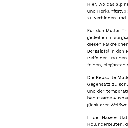
Hier, wo das alpin
und Herkunftstypiz
zu verbinden und 
Für den Müller-Thu
gedeihen in sorgs
diesen kalkreiche
Berggipfel in den
Reife der Trauben
feinen, eleganten
Die Rebsorte Mülle
Gegensatz zu schw
und der temperatu
behutsame Ausbau 
glasklarer Weißwei
In der Nase entfa
Holunderblüten, d