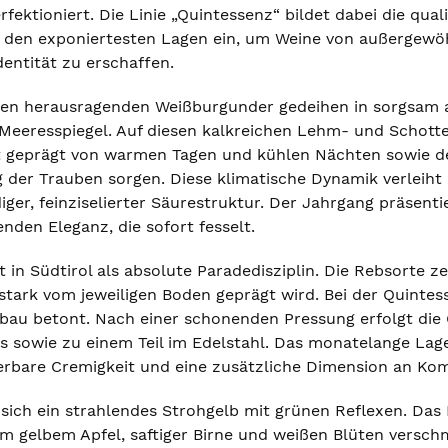
rfektioniert. Die Linie „Quintessenz“ bildet dabei die qual
 den exponiertesten Lagen ein, um Weine von außergewöh
dentität zu erschaffen.
sen herausragenden Weißburgunder gedeihen in sorgsam 
eeresspiegel. Auf diesen kalkreichen Lehm- und Schotte
t geprägt von warmen Tagen und kühlen Nächten sowie de
g der Trauben sorgen. Diese klimatische Dynamik verleiht 
ger, feinziselierter Säurestruktur. Der Jahrgang präsent
nden Eleganz, die sofort fesselt.
 in Südtirol als absolute Paradedisziplin. Die Rebsorte ze
 stark vom jeweiligen Boden geprägt wird. Bei der Quintes
bau betont. Nach einer schonenden Pressung erfolgt die
s sowie zu einem Teil im Edelstahl. Das monatelange Lager
erbare Cremigkeit und eine zusätzliche Dimension an Kom
sich ein strahlendes Strohgelb mit grünen Reflexen. Das 
m gelbem Apfel, saftiger Birne und weißen Blüten verschm