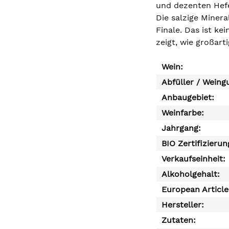
und dezenten Hefe
Die salzige Minera
Finale. Das ist ke
zeigt, wie großart
Wein:
Abfüller / Weing
Anbaugebiet:
Weinfarbe:
Jahrgang:
BIO Zertifizierun
Verkaufseinheit:
Alkoholgehalt:
European Articl
Hersteller:
Zutaten: