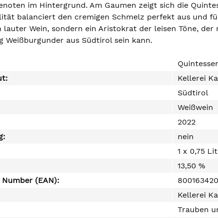
noten im Hintergrund. Am Gaumen zeigt sich die Quinte
lität balanciert den cremigen Schmelz perfekt aus und füh
in lauter Wein, sondern ein Aristokrat der leisen Töne, d
ig Weißburgunder aus Südtirol sein kann.
Quintesse
ut:
Kellerei K
Südtirol
Weißwein
2022
g:
nein
1 x 0,75 Li
13,50 %
e Number (EAN):
80016342
Kellerei K
Trauben un