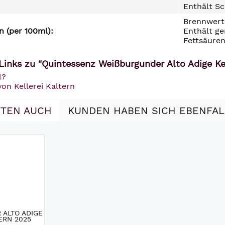
Enthält Sc
Brennwert 
 (per 100ml):
Enthält ge
Fettsäuren
Links zu "Quintessenz Weißburgunder Alto Adige Kel
l?
von Kellerei Kaltern
TEN AUCH
KUNDEN HABEN SICH EBENFA
LTO ADIGE K
ERN 2025