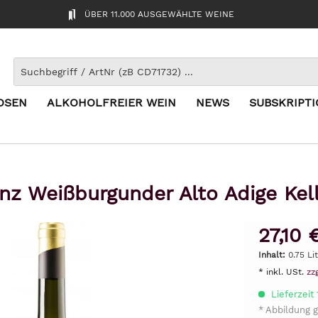
ÜBER 11.000 AUSGEWÄHLTE WEINE
OSEN
ALKOHOLFREIER WEIN
NEWS
SUBSKRIPT
nz Weißburgunder Alto Adige Kell
27,10 
Inhalt:
0.75 Li
* inkl. USt.
zz
Lieferzeit
* Abbildung g