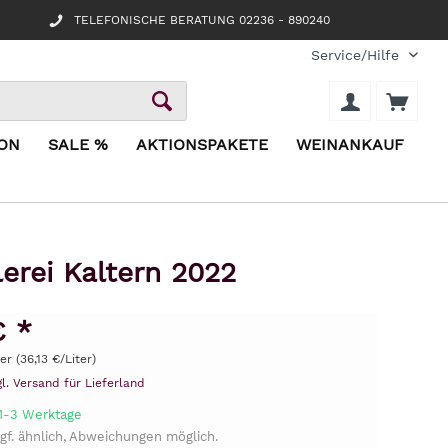
TELEFONISCHE BERATUNG 02236 - 890240
Service/Hilfe
ION
SALE %
AKTIONSPAKETE
WEINANKAUF
erei Kaltern 2022
€ *
ter (36,13 €/Liter)
gl. Versand für Lieferland
 1-3 Werktage
gf. ähnlich, Abweichungen möglich.