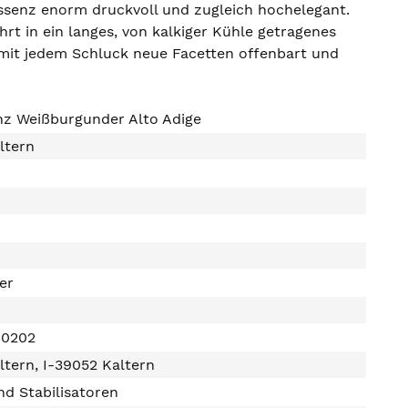
ssenz enorm druckvoll und zugleich hochelegant.
rt in ein langes, von kalkiger Kühle getragenes
er mit jedem Schluck neue Facetten offenbart und
nz Weißburgunder Alto Adige
altern
ter
00202
altern, I-39052 Kaltern
d Stabilisatoren