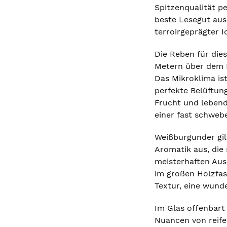
Spitzenqualität pe
beste Lesegut aus
terroirgeprägter I
Die Reben für die
Metern über dem M
Das Mikroklima is
perfekte Belüftun
Frucht und lebendi
einer fast schwebe
Weißburgunder gilt
Aromatik aus, die
meisterhaften Aus
im großen Holzfas
Textur, eine wund
Im Glas offenbart 
Nuancen von reife