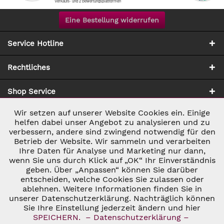
Eine Bestellung widerrufen
Service Hotline
Rechtliches
Shop Service
Wir setzen auf unserer Website Cookies ein. Einige
Aktiv
Notwendig
Zahlung & Versand
helfen dabei unser Angebot zu analysieren und zu
verbessern, andere sind zwingend notwendig für den
Betrieb der Website. Wir sammeln und verarbeiten
Inaktiv
Marketing
Ihre Daten für Analyse und Marketing nur dann,
wenn Sie uns durch Klick auf „OK“ Ihr Einverständnis
geben. Über „Anpassen“ können Sie darüber
Inaktiv
Tracking
entscheiden, welche Cookies Sie zulassen oder
ablehnen. Weitere Informationen finden Sie in
* ALLE PREISE INKL. GESETZL. UMSATZSTEUER ZZGL.
VERSANDKOSTEN
UND GGF. NACHNAHMEGEBÜHREN, WENN NICHT
unserer Datenschutzerklärung. Nachträglich können
Inaktiv
Personalisierung
ANDERS BESCHRIEBEN
Sie Ihre Einstellung jederzeit ändern und hier
© 2026 C&D WEINHANDEL - ALL RIGHTS RESERVED. THEME BY
SPEICHERN.
– Datenschutzerklärung –
THEMEWARE®