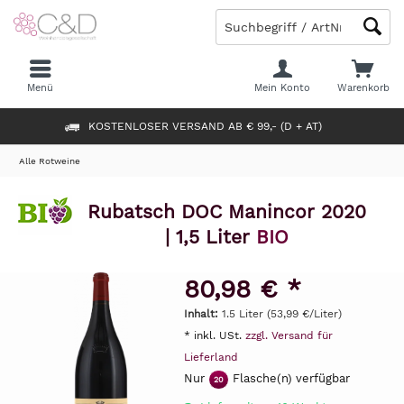
Menü
Mein Konto
Warenkorb
KOSTENLOSER VERSAND AB € 99,- (D + AT)
Alle Rotweine
Rubatsch DOC Manincor 2020
| 1,5 Liter
BIO
80,98 € *
Inhalt:
1.5 Liter (53,99 €/Liter)
* inkl. USt.
zzgl. Versand für
Lieferland
Nur
Flasche(n) verfügbar
20