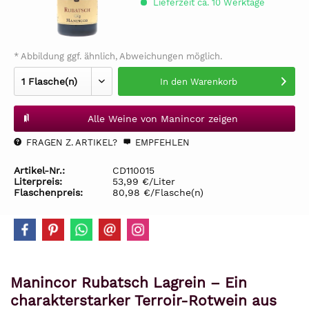
Lieferzeit ca. 10 Werktage
* Abbildung ggf. ähnlich, Abweichungen möglich.
In den
Warenkorb
Alle Weine von Manincor zeigen
FRAGEN Z. ARTIKEL?
EMPFEHLEN
Artikel-Nr.:
CD110015
Literpreis:
53,99 €/Liter
Flaschenpreis:
80,98 €/Flasche(n)
Manincor Rubatsch Lagrein – Ein
charakterstarker Terroir-Rotwein aus