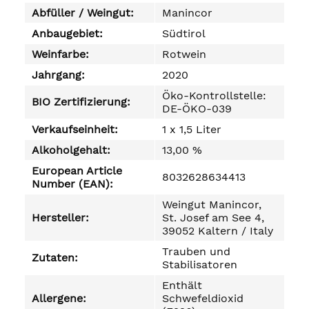
Abfüller / Weingut:
Manincor
Anbaugebiet:
Südtirol
Weinfarbe:
Rotwein
Jahrgang:
2020
Öko-Kontrollstelle:
BIO Zertifizierung:
DE-ÖKO-039
Verkaufseinheit:
1 x 1,5 Liter
Alkoholgehalt:
13,00 %
European Article
8032628634413
Number (EAN):
Weingut Manincor,
Hersteller:
St. Josef am See 4,
39052 Kaltern / Italy
Trauben und
Zutaten:
Stabilisatoren
Enthält
Allergene:
Schwefeldioxid