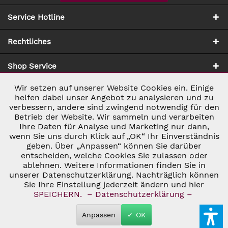
Service Hotline
Rechtliches
Shop Service
Wir setzen auf unserer Website Cookies ein. Einige
Aktiv
Notwendig
Zahlung & Versand
helfen dabei unser Angebot zu analysieren und zu
verbessern, andere sind zwingend notwendig für den
Betrieb der Website. Wir sammeln und verarbeiten
Inaktiv
Marketing
Ihre Daten für Analyse und Marketing nur dann,
wenn Sie uns durch Klick auf „OK“ Ihr Einverständnis
geben. Über „Anpassen“ können Sie darüber
Inaktiv
Tracking
entscheiden, welche Cookies Sie zulassen oder
ablehnen. Weitere Informationen finden Sie in
* ALLE PREISE INKL. GESETZL. UMSATZSTEUER ZZGL.
VERSANDKOSTEN
UND GGF. NACHNAHMEGEBÜHREN, WENN NICHT
unserer Datenschutzerklärung. Nachträglich können
Inaktiv
Personalisierung
ANDERS BESCHRIEBEN
Sie Ihre Einstellung jederzeit ändern und hier
© 2026 C&D WEINHANDEL - ALL RIGHTS RESERVED. THEME BY
SPEICHERN.
– Datenschutzerklärung –
THEMEWARE®
Inaktiv
Service
Anpassen
✓ OK