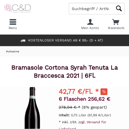
Menü
Mein Konto
Warenkorb
KOSTENLOSER VERSAND AB € 99,- (D + AT)
Rotweine
Bramasole Cortona Syrah Tenuta La
Braccesca 2021 | 6Fl.
42,77 €/Fl. *
6 Flaschen 256,62 €
278,94 € *
(8% gespart)
Inhalt:
0,75 Liter (61,99 €/Liter)
* inkl. USt.
zzgl. Versand für