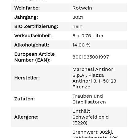
Weinfarbe:
Rotwein
Jahrgang:
2021
BIO Zertifizierung:
nein
Verkaufseinheit:
6 x 0,75 Liter
Alkoholgehalt:
14,00 %
European Article
8001935001997
Number (EAN):
Marchesi Antinori
S.p.A., Piazza
Hersteller:
Antinori 3, I-50123
Firenze
Trauben und
Zutaten:
Stabilisatoren
Enthält
Allergene:
Schwefeldioxid
(E220)
Brennwert 302kj,
Kohlenhydrate 1,2g,