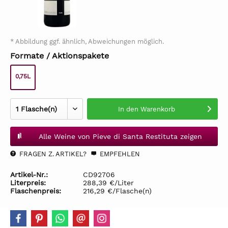
* Abbildung ggf. ähnlich, Abweichungen möglich.
Formate / Aktionspakete
0,75L
In den
Warenkorb
Alle Weine von Pieve di Santa Restituta zeigen
FRAGEN Z. ARTIKEL?
EMPFEHLEN
Artikel-Nr.:
CD92706
Literpreis:
288,39 €/Liter
Flaschenpreis:
216,29 €/Flasche(n)