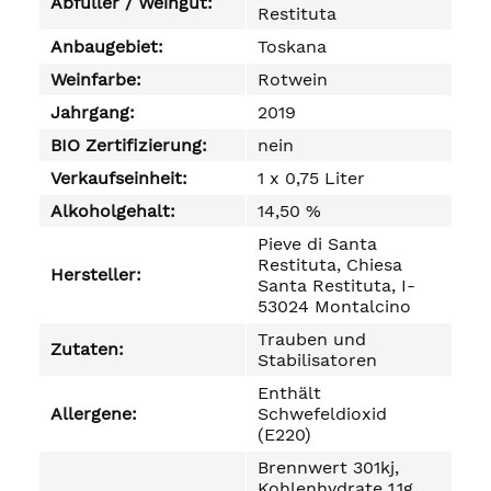
Abfüller / Weingut:
Restituta
Anbaugebiet:
Toskana
Weinfarbe:
Rotwein
Jahrgang:
2019
BIO Zertifizierung:
nein
Verkaufseinheit:
1 x 0,75 Liter
Alkoholgehalt:
14,50 %
Pieve di Santa
Restituta, Chiesa
Hersteller:
Santa Restituta, I-
53024 Montalcino
Trauben und
Zutaten:
Stabilisatoren
Enthält
Allergene:
Schwefeldioxid
(E220)
Brennwert 301kj,
Kohlenhydrate 1,1g,