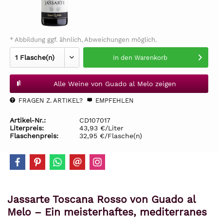
* Abbildung ggf. ähnlich, Abweichungen möglich.
In den
Warenkorb
Alle Weine von Guado al Melo zeigen
FRAGEN Z. ARTIKEL?
EMPFEHLEN
Artikel-Nr.:
CD107017
Literpreis:
43,93 €/Liter
Flaschenpreis:
32,95 €/Flasche(n)
Jassarte Toscana Rosso von Guado al
Melo – Ein meisterhaftes, mediterranes