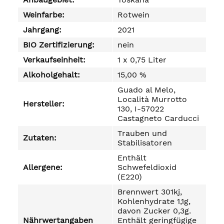
Weinfarbe:
Rotwein
Jahrgang:
2021
BIO Zertifizierung:
nein
Verkaufseinheit:
1 x 0,75 Liter
Alkoholgehalt:
15,00 %
Guado al Melo,
Località Murrotto
Hersteller:
130, I-57022
Castagneto Carducci
Trauben und
Zutaten:
Stabilisatoren
Enthält
Allergene:
Schwefeldioxid
(E220)
Brennwert 301kj,
Kohlenhydrate 1,1g,
davon Zucker 0,3g.
Nährwertangaben
Enthält geringfügige