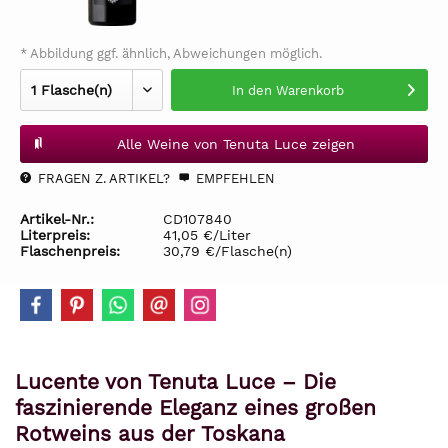
* Abbildung ggf. ähnlich, Abweichungen möglich.
In den
Warenkorb
Alle Weine von Tenuta Luce zeigen
FRAGEN Z. ARTIKEL?
EMPFEHLEN
Artikel-Nr.:
CD107840
Literpreis:
41,05 €/Liter
Flaschenpreis:
30,79 €/Flasche(n)
Lucente von Tenuta Luce – Die
faszinierende Eleganz eines großen
Rotweins aus der Toskana