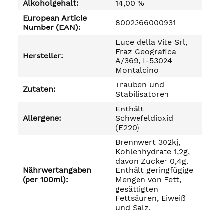
Alkoholgehalt:
14,00 %
European Article
8002366000931
Number (EAN):
Luce della Vite Srl,
Fraz Geografica
Hersteller:
A/369, I-53024
Montalcino
Trauben und
Zutaten:
Stabilisatoren
Enthält
Allergene:
Schwefeldioxid
(E220)
Brennwert 302kj,
Kohlenhydrate 1,2g,
davon Zucker 0,4g.
Nährwertangaben
Enthält geringfügige
(per 100ml):
Mengen von Fett,
gesättigten
Fettsäuren, Eiweiß
und Salz.