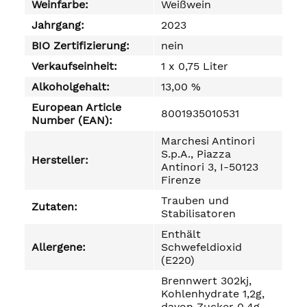
Weinfarbe:
Weißwein
Jahrgang:
2023
BIO Zertifizierung:
nein
Verkaufseinheit:
1 x 0,75 Liter
Alkoholgehalt:
13,00 %
European Article
8001935010531
Number (EAN):
Marchesi Antinori
S.p.A., Piazza
Hersteller:
Antinori 3, I-50123
Firenze
Trauben und
Zutaten:
Stabilisatoren
Enthält
Allergene:
Schwefeldioxid
(E220)
Brennwert 302kj,
Kohlenhydrate 1,2g,
davon Zucker 0,4g.