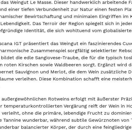
gt das Weingut Le Masse. Dieser handwerklich arbeitende 
und einer tiefen Verbundenheit zur Natur einen festen Pl
ynamischer Bewirtschaftung und minimalen Eingriffen im 
 Lebendigkeit. Das Terroir der Region spiegelt sich in je
efgründige Identität, die sich wohltuend vom globalisier
cana IGT präsentiert das Weingut ein faszinierendes Cuve
s harmonische Zusammenspiel sorgfältig selektierter Re
s bildet die edle Sangiovese-Traube, die für die typisch t
n roten Kirschen sowie Waldbeeren sorgt. Ergänzt wird da
ernet Sauvignon und Merlot, die dem Wein zusätzliche D
aume verleihen. Diese Kombination schafft eine meisterh
.
 außergewöhnlichen Rotweins erfolgt mit äußerster Präz
r temperaturkontrollierten Vergärung reift der Wein in Ho
 verleiht, ohne die primäre, lebendige Frucht zu domini
die Tannine wunderbar, während subtile Gewürznoten von
wunderbar balancierter Körper, der durch eine feingliedri