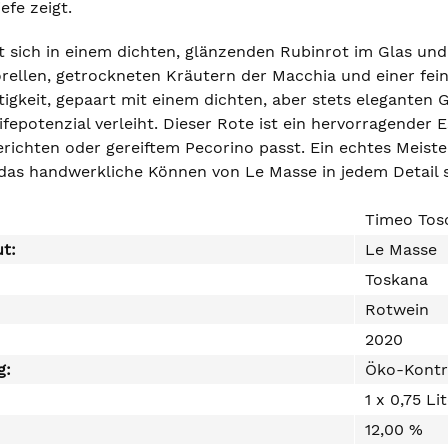
efe zeigt.
t sich in einem dichten, glänzenden Rubinrot im Glas un
rellen, getrockneten Kräutern der Macchia und einer fei
tigkeit, gepaart mit einem dichten, aber stets elegante
ifepotenzial verleiht. Dieser Rote ist ein hervorragende
gerichten oder gereiftem Pecorino passt. Ein echtes Meist
das handwerkliche Können von Le Masse in jedem Detail 
Timeo Tos
ut:
Le Masse
Toskana
Rotwein
2020
g:
Öko-Kontr
1 x 0,75 Li
12,00 %