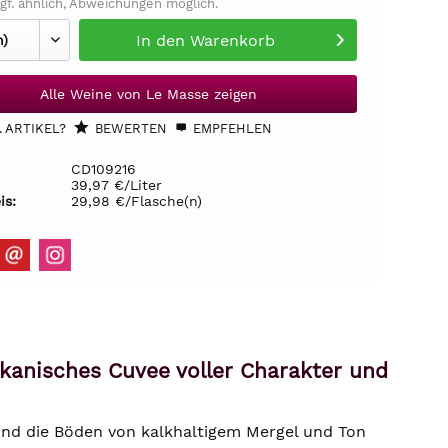
gf. ähnlich, Abweichungen möglich.
In den
Warenkorb
Alle Weine von Le Masse zeigen
 ARTIKEL?
BEWERTEN
EMPFEHLEN
CD109216
39,97 €/Liter
is:
29,98 €/Flasche(n)
kanisches Cuvee voller Charakter und
und die Böden von kalkhaltigem Mergel und Ton