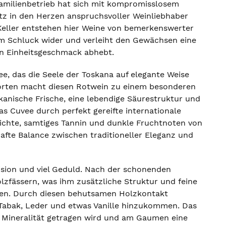
Familienbetrieb hat sich mit kompromisslosem
atz in den Herzen anspruchsvoller Weinliebhaber
Keller entstehen hier Weine von bemerkenswerter
dem Schluck wider und verleiht den Gewächsen eine
ten Einheitsgeschmack abhebt.
e, das die Seele der Toskana auf elegante Weise
bsorten macht diesen Rotwein zu einem besonderen
oskanische Frische, eine lebendige Säurestruktur und
s Cuvee durch perfekt gereifte internationale
ichte, samtiges Tannin und dunkle Fruchtnoten von
afte Balance zwischen traditioneller Eleganz und
ision und viel Geduld. Nach der schonenden
lzfässern, was ihm zusätzliche Struktur und feine
eren. Durch diesen behutsamen Holzkontakt
 Tabak, Leder und etwas Vanille hinzukommen. Das
ge Mineralität getragen wird und am Gaumen eine