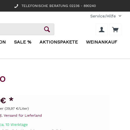
TELEFONISCHE BERATUNG 02236 - 890240
Service/Hilfe
ION
SALE %
AKTIONSPAKETE
WEINANKAUF
IO
 € *
ter (39,97 €/Liter)
gl. Versand für Lieferland
ca. 10 Werktage