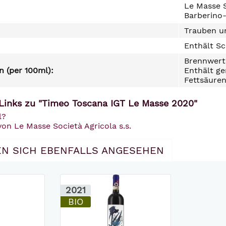
Le Masse S
Barberino-
Trauben un
Enthält Sc
Brennwert 
 (per 100ml):
Enthält ge
Fettsäuren
Links zu "Timeo Toscana IGT Le Masse 2020"
l?
von Le Masse Società Agricola s.s.
N SICH EBENFALLS ANGESEHEN
2021
BIO