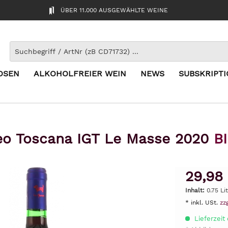
ÜBER 11.000 AUSGEWÄHLTE WEINE
OSEN
ALKOHOLFREIER WEIN
NEWS
SUBSKRIPT
eo Toscana IGT Le Masse 2020
B
29,98
Inhalt:
0.75 Li
* inkl. USt.
zz
Lieferzeit 