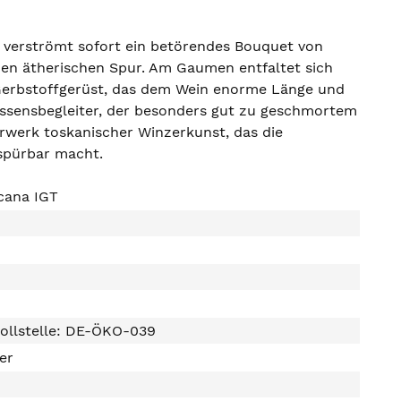
d verströmt sofort ein betörendes Bouquet von
nen ätherischen Spur. Am Gaumen entfaltet sich
n Gerbstoffgerüst, das dem Wein enorme Länge und
r Essensbegleiter, der besonders gut zu geschmortem
erwerk toskanischer Winzerkunst, das die
spürbar macht.
cana IGT
ollstelle: DE-ÖKO-039
ter