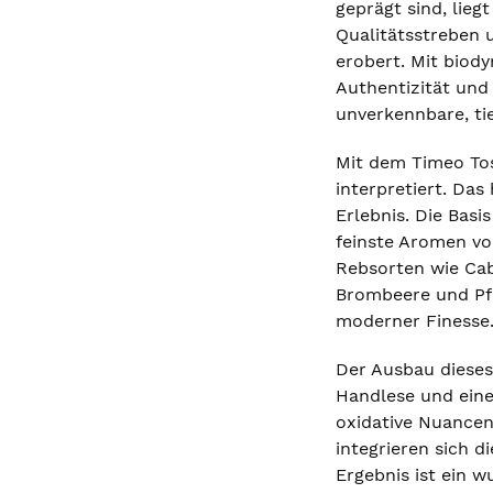
geprägt sind, lie
Qualitätsstreben 
erobert. Mit biod
Authentizität und
unverkennbare, ti
Mit dem Timeo Tos
interpretiert. Da
Erlebnis. Die Basi
feinste Aromen vo
Rebsorten wie Cab
Brombeere und Pfl
moderner Finesse
Der Ausbau dieses
Handlese und eine
oxidative Nuancen
integrieren sich 
Ergebnis ist ein 