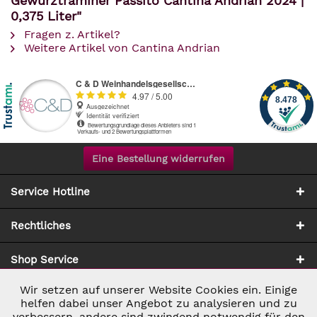
Gewürztraminer Passito Cantina Andrian 2024 |
0,375 Liter"
Fragen z. Artikel?
Weitere Artikel von Cantina Andrian
Eine Bestellung widerrufen
Service Hotline
Rechtliches
Shop Service
Wir setzen auf unserer Website Cookies ein. Einige
Aktiv
Notwendig
Zahlung & Versand
helfen dabei unser Angebot zu analysieren und zu
verbessern, andere sind zwingend notwendig für den