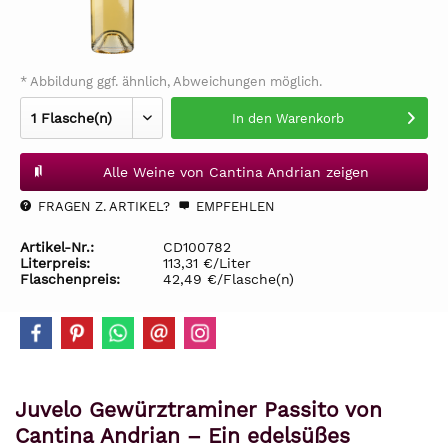
* Abbildung ggf. ähnlich, Abweichungen möglich.
In den
Warenkorb
Alle Weine von Cantina Andrian zeigen
FRAGEN Z. ARTIKEL?
EMPFEHLEN
Artikel-Nr.:
CD100782
Literpreis:
113,31 €/Liter
Flaschenpreis:
42,49 €/Flasche(n)
Juvelo Gewürztraminer Passito von
Cantina Andrian – Ein edelsüßes