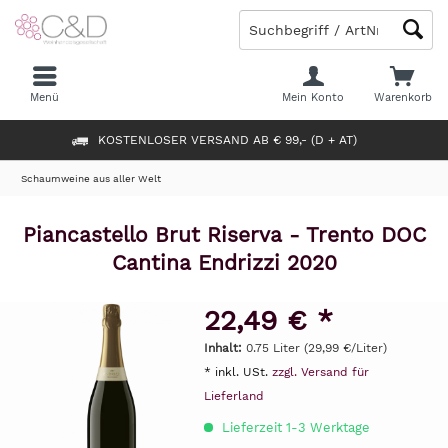
Menü
Mein Konto
Warenkorb
KOSTENLOSER VERSAND AB € 99,- (D + AT)
Schaumweine aus aller Welt
Piancastello Brut Riserva - Trento DOC
Cantina Endrizzi 2020
22,49 € *
Inhalt:
0.75 Liter (29,99 €/Liter)
* inkl. USt.
zzgl. Versand für
Lieferland
Lieferzeit 1-3 Werktage