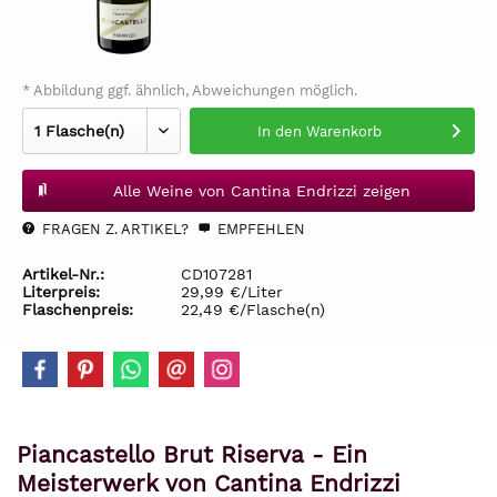
* Abbildung ggf. ähnlich, Abweichungen möglich.
In den
Warenkorb
Alle Weine von Cantina Endrizzi zeigen
FRAGEN Z. ARTIKEL?
EMPFEHLEN
Artikel-Nr.:
CD107281
Literpreis:
29,99 €/Liter
Flaschenpreis:
22,49 €/Flasche(n)
Piancastello Brut Riserva - Ein
Meisterwerk von Cantina Endrizzi