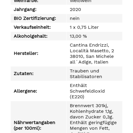
Weinfarbe:
Weißwein
Jahrgang:
2020
BIO Zertifizierung:
nein
Verkaufseinheit:
1 x 0,75 Liter
Alkoholgehalt:
13,00 %
Cantina Endrizzi,
Località Masetto, 2
Hersteller:
38010, San Michele
all´Adige, Italien
Trauben und
Zutaten:
Stabilisatoren
Enthält
Allergene:
Schwefeldioxid
(E220)
Brennwert 301kj,
Kohlenhydrate 1,1g,
davon Zucker 0,3g.
Nährwertangaben
Enthält geringfügige
(per 100ml):
Mengen von Fett,