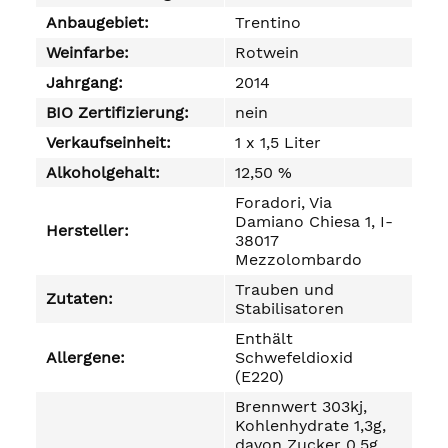
Anbaugebiet:
Trentino
Weinfarbe:
Rotwein
Jahrgang:
2014
BIO Zertifizierung:
nein
Verkaufseinheit:
1 x 1,5 Liter
Alkoholgehalt:
12,50 %
Foradori, Via
Damiano Chiesa 1, I-
Hersteller:
38017
Mezzolombardo
Trauben und
Zutaten:
Stabilisatoren
Enthält
Allergene:
Schwefeldioxid
(E220)
Brennwert 303kj,
Kohlenhydrate 1,3g,
davon Zucker 0,5g.