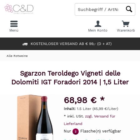
Menü
Mein Konto
Warenkorb
KOSTENLOSER VERSAND AB € 99,- (D + AT)
Alle Rotweine
Sgarzon Teroldego Vigneti delle
Dolomiti IGT Foradori 2014 | 1,5 Liter
68,98 € *
Inhalt:
1.5 Liter (45,99 €/Liter)
* inkl. USt.
zzgl. Versand für
Lieferland
Nur
Flasche(n) verfügbar
2