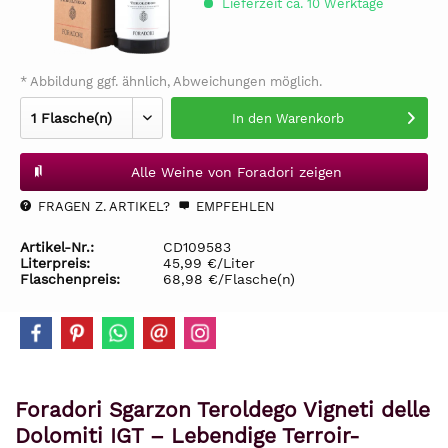
Lieferzeit ca. 10 Werktage
* Abbildung ggf. ähnlich, Abweichungen möglich.
In den
Warenkorb
Alle Weine von Foradori zeigen
FRAGEN Z. ARTIKEL?
EMPFEHLEN
Artikel-Nr.:
CD109583
Literpreis:
45,99 €/Liter
Flaschenpreis:
68,98 €/Flasche(n)
Foradori Sgarzon Teroldego Vigneti delle
Dolomiti IGT – Lebendige Terroir-