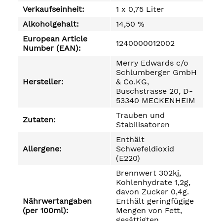
Verkaufseinheit:
1 x 0,75 Liter
Alkoholgehalt:
14,50 %
European Article
1240000012002
Number (EAN):
Merry Edwards c/o
Schlumberger GmbH
Hersteller:
& Co.KG,
Buschstrasse 20, D-
53340 MECKENHEIM
Trauben und
Zutaten:
Stabilisatoren
Enthält
Allergene:
Schwefeldioxid
(E220)
Brennwert 302kj,
Kohlenhydrate 1,2g,
davon Zucker 0,4g.
Nährwertangaben
Enthält geringfügige
(per 100ml):
Mengen von Fett,
gesättigten