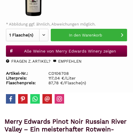
* Abbildung ggf. ähnlich, Abweichungen möglich.
In den
Warenkorb
Alle Weine von Merry Edwards Winery zeigen
FRAGEN Z. ARTIKEL?
EMPFEHLEN
Artikel-Nr.:
CD106708
Literpreis:
117,04 €/Liter
Flaschenpreis:
87,78 €/Flasche(n)
Merry Edwards Pinot Noir Russian River
Valley – Ein meisterhafter Rotwein-