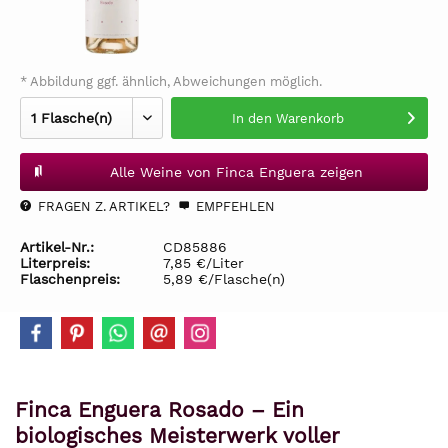
* Abbildung ggf. ähnlich, Abweichungen möglich.
In den
Warenkorb
Alle Weine von Finca Enguera zeigen
FRAGEN Z. ARTIKEL?
EMPFEHLEN
Artikel-Nr.:
CD85886
Literpreis:
7,85 €/Liter
Flaschenpreis:
5,89 €/Flasche(n)
Finca Enguera Rosado – Ein
biologisches Meisterwerk voller