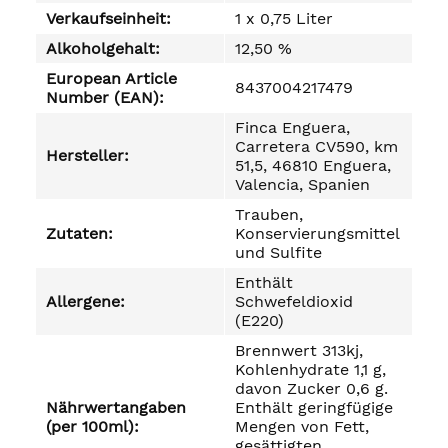
Verkaufseinheit:
1 x 0,75 Liter
Alkoholgehalt:
12,50 %
European Article
8437004217479
Number (EAN):
Finca Enguera,
Carretera CV590, km
Hersteller:
51,5, 46810 Enguera,
Valencia, Spanien
Trauben,
Zutaten:
Konservierungsmittel
und Sulfite
Enthält
Allergene:
Schwefeldioxid
(E220)
Brennwert 313kj,
Kohlenhydrate 1,1 g,
davon Zucker 0,6 g.
Nährwertangaben
Enthält geringfügige
(per 100ml):
Mengen von Fett,
gesättigten