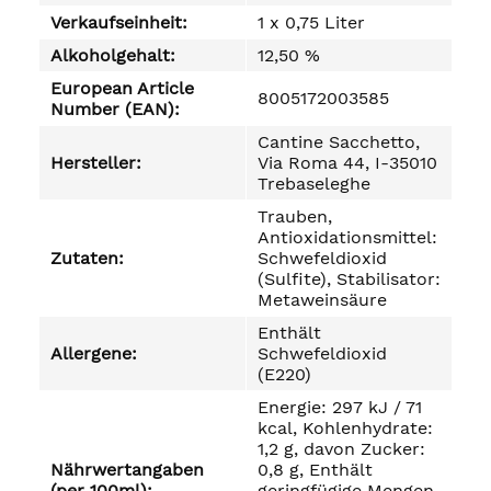
Verkaufseinheit:
1 x 0,75 Liter
Alkoholgehalt:
12,50 %
European Article
8005172003585
Number (EAN):
Cantine Sacchetto,
Hersteller:
Via Roma 44, I-35010
Trebaseleghe
Trauben,
Antioxidationsmittel:
Zutaten:
Schwefeldioxid
(Sulfite), Stabilisator:
Metaweinsäure
Enthält
Allergene:
Schwefeldioxid
(E220)
Energie: 297 kJ / 71
kcal, Kohlenhydrate:
1,2 g, davon Zucker:
Nährwertangaben
0,8 g, Enthält
(per 100ml):
geringfügige Mengen