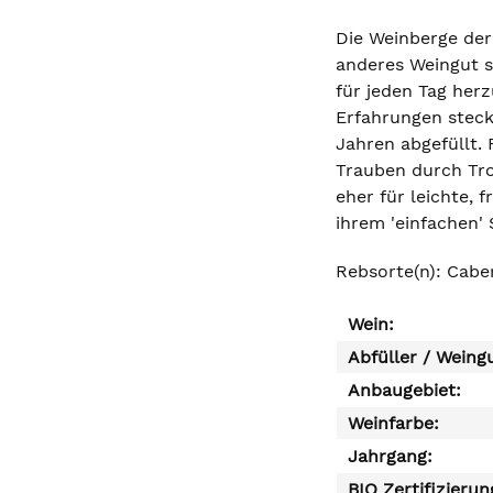
Die Weinberge der
anderes Weingut s
für jeden Tag her
Erfahrungen stec
Jahren abgefüllt.
Trauben durch Tro
eher für leichte, 
ihrem 'einfachen'
Rebsorte(n): Cabe
Wein:
Abfüller / Weing
Anbaugebiet:
Weinfarbe:
Jahrgang:
BIO Zertifizierun