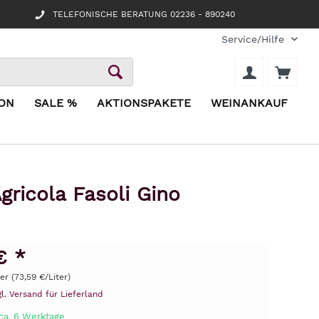
TELEFONISCHE BERATUNG 02236 - 890240
Service/Hilfe
ION
SALE %
AKTIONSPAKETE
WEINANKAUF
ricola Fasoli Gino
€ *
ter (73,59 €/Liter)
gl. Versand für Lieferland
 ca. 6 Werktage