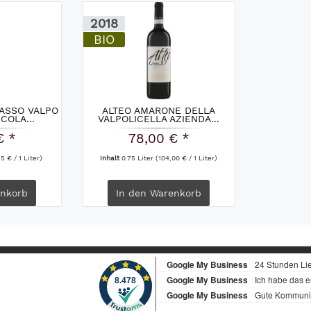
2018
BIO
PASSO VALPO
ALTEO AMARONE DELLA
COLA...
VALPOLICELLA AZIENDA...
€ *
78,00 € *
5 € / 1 Liter)
Inhalt
0.75 Liter
(104,00 € / 1 Liter)
nkorb
In den
Warenkorb