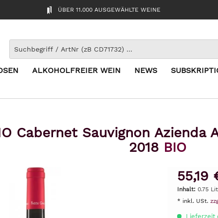
ÜBER 11.000 AUSGEWÄHLTE WEINE
OSEN
ALKOHOLFREIER WEIN
NEWS
SUBSKRIPT
NO Cabernet Sauvignon Azienda Ag
2018
BIO
55,19 
Inhalt:
0.75 Li
* inkl. USt.
zz
Lieferzeit