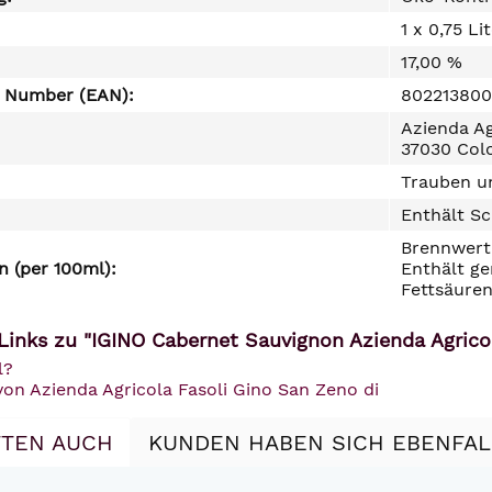
1 x 0,75 Li
17,00 %
e Number (EAN):
802213800
Azienda Agr
37030 Colo
Trauben un
Enthält Sc
Brennwert 
 (per 100ml):
Enthält ge
Fettsäuren
Links zu "IGINO Cabernet Sauvignon Azienda Agricol
l?
von Azienda Agricola Fasoli Gino San Zeno di
TEN AUCH
KUNDEN HABEN SICH EBENFA