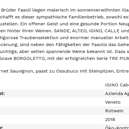
 Brüder Fasoli liegen malerisch im sonnenverwöhnten Ill
chafft es dieser sympathische Familienbetrieb, sowohl e
zustellen. Ein offener Geist und eine gesunde Portion Ne
ken hinter ihren Weinen. SANDE, ALTEO, IGINO, CALLE u
 Rigorose Traubenselektion und enormer manueller Arbeit
cknung, sind neben den Fähigkeiten der Fasolis das Gehe
fruchtige, aber selten spannende Weine bekannt ist. Dass s
 Soave BORGOLETTO, mit der erfolgreichen Serie TRE PI
rnet Sauvignon, passt zu Ossubuco mit Steinpilzen, Entre
IGINO Cab
ut:
Azienda Ag
Veneto
Rotwein
2018
g:
Öko-Kontr