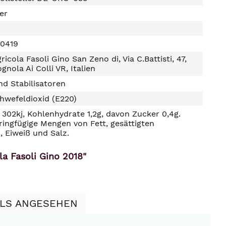
ter
0419
icola Fasoli Gino San Zeno di, Via C.Battisti, 47,
gnola Ai Colli VR, Italien
d Stabilisatoren
hwefeldioxid (E220)
302kj, Kohlenhydrate 1,2g, davon Zucker 0,4g.
ringfügige Mengen von Fett, gesättigten
, Eiweiß und Salz.
a Fasoli Gino 2018"
LLS ANGESEHEN