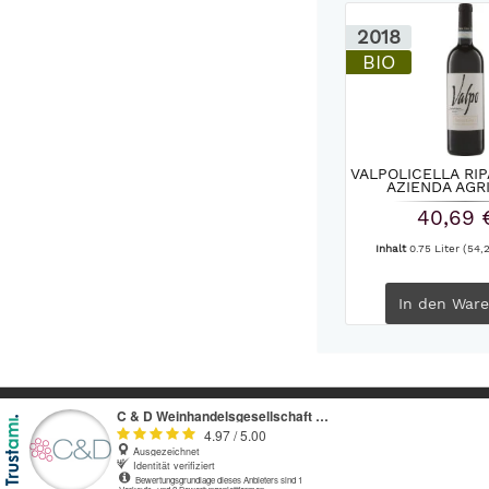
2018
BIO
VALPOLICELLA RI
AZIENDA AGRI
40,69 
Inhalt
0.75 Liter
(54,2
In den
Ware