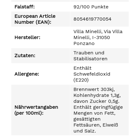
Falstaff:
92/100 Punkte
European Article
8054619770054
Number (EAN):
Villa Minelli, Via Villa
Hersteller:
Minelli, I-31050
Ponzano
Trauben und
Zutaten:
Stabilisatoren
Enthält
Allergene:
Schwefeldioxid
(E220)
Brennwert 303kj,
Kohlenhydrate 1,3g,
davon Zucker 0,5g.
Nährwertangaben
Enthält geringfügige
(per 100ml):
Mengen von Fett,
gesättigten
Fettsäuren, Eiweiß
und Salz.