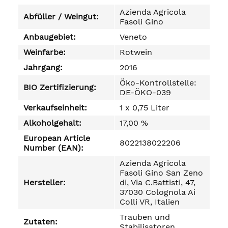
Azienda Agricola
Abfüller / Weingut:
Fasoli Gino
Anbaugebiet:
Veneto
Weinfarbe:
Rotwein
Jahrgang:
2016
Öko-Kontrollstelle:
BIO Zertifizierung:
DE-ÖKO-039
Verkaufseinheit:
1 x 0,75 Liter
Alkoholgehalt:
17,00 %
European Article
8022138022206
Number (EAN):
Azienda Agricola
Fasoli Gino San Zeno
Hersteller:
di, Via C.Battisti, 47,
37030 Colognola Ai
Colli VR, Italien
Trauben und
Zutaten:
Stabilisatoren