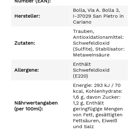
Number (EAN):
Bolla, Via A. Bolla 3,
Hersteller:
I-37029 San Pietro in
Cariano
Trauben,
Antioxidationsmittel:
Zutaten:
Schwefeldioxid
(Sulfite), Stabilisator:
Metaweinsäure
Enthält
Allergene:
Schwefeldioxid
(E220)
Energie: 293 kJ / 70
kcal, Kohlenhydrate:
1,6 g, davon Zucker:
Nährwertangaben
1,2 g, Enthält
(per 100ml):
geringfügige Mengen
von Fett, gesättigten
Fettsäuren, Eiweiß
und Salz