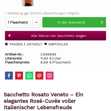
* Abbildung ggf. ähnlich, Abweichungen möglich.
In den
Warenkorb
Alle Weine von Sacchetto zeigen
FRAGEN Z. ARTIKEL?
EMPFEHLEN
Artikel-Nr.:
CD99695
Literpreis:
11,85 €/Liter
Flaschenpreis:
8,89 €/Flasche(n)
Sacchetto Rosato Veneto – Ein
elegantes Rosé-Cuvée voller
italienischer Lebensfreude