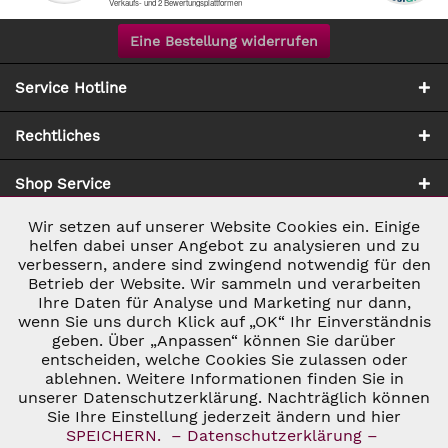
Eine Bestellung widerrufen
Service Hotline
Rechtliches
Shop Service
Wir setzen auf unserer Website Cookies ein. Einige
Aktiv
Notwendig
Zahlung & Versand
helfen dabei unser Angebot zu analysieren und zu
verbessern, andere sind zwingend notwendig für den
Betrieb der Website. Wir sammeln und verarbeiten
Inaktiv
Marketing
Ihre Daten für Analyse und Marketing nur dann,
wenn Sie uns durch Klick auf „OK“ Ihr Einverständnis
geben. Über „Anpassen“ können Sie darüber
Inaktiv
Tracking
entscheiden, welche Cookies Sie zulassen oder
ablehnen. Weitere Informationen finden Sie in
* ALLE PREISE INKL. GESETZL. UMSATZSTEUER ZZGL.
VERSANDKOSTEN
UND GGF. NACHNAHMEGEBÜHREN, WENN NICHT
unserer Datenschutzerklärung. Nachträglich können
Inaktiv
Personalisierung
ANDERS BESCHRIEBEN
Sie Ihre Einstellung jederzeit ändern und hier
© 2026 C&D WEINHANDEL - ALL RIGHTS RESERVED. THEME BY
SPEICHERN.
– Datenschutzerklärung –
THEMEWARE®