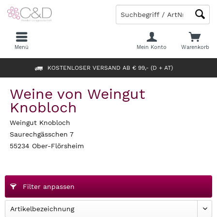
Menü
Mein Konto
Warenkorb
KOSTENLOSER VERSAND AB € 99,- (D + AT)
Weine von Weingut
Knobloch
Weingut Knobloch
Saurechgässchen 7
55234 Ober-Flörsheim
Filter anpassen