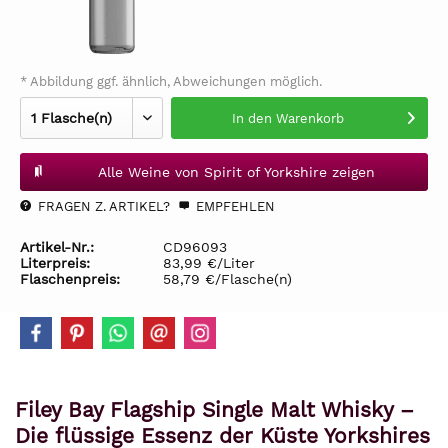
* Abbildung ggf. ähnlich, Abweichungen möglich.
In den
Warenkorb
Alle Weine von Spirit of Yorkshire zeigen
FRAGEN Z. ARTIKEL?
EMPFEHLEN
Artikel-Nr.:
CD96093
Literpreis:
83,99 €/Liter
Flaschenpreis:
58,79 €/Flasche(n)
Filey Bay Flagship Single Malt Whisky –
Die flüssige Essenz der Küste Yorkshires