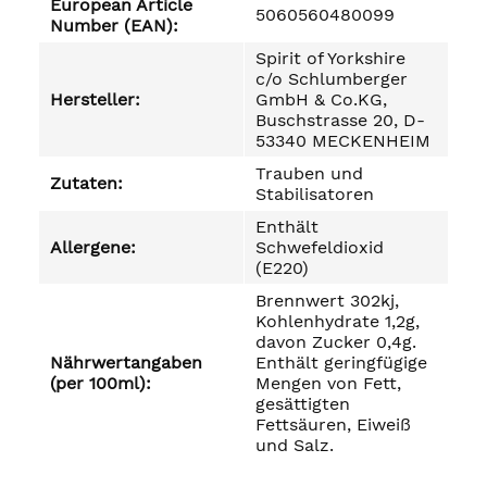
European Article
5060560480099
Number (EAN):
Spirit of Yorkshire
c/o Schlumberger
Hersteller:
GmbH & Co.KG,
Buschstrasse 20, D-
53340 MECKENHEIM
Trauben und
Zutaten:
Stabilisatoren
Enthält
Allergene:
Schwefeldioxid
(E220)
Brennwert 302kj,
Kohlenhydrate 1,2g,
davon Zucker 0,4g.
Nährwertangaben
Enthält geringfügige
(per 100ml):
Mengen von Fett,
gesättigten
Fettsäuren, Eiweiß
und Salz.