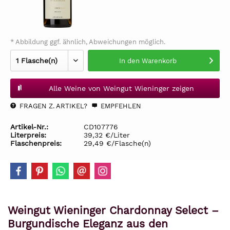
* Abbildung ggf. ähnlich, Abweichungen möglich.
In den
Warenkorb
Alle Weine von Weingut Wieninger zeigen
FRAGEN Z. ARTIKEL?
EMPFEHLEN
Artikel-Nr.:
CD107776
Literpreis:
39,32 €/Liter
Flaschenpreis:
29,49 €/Flasche(n)
Weingut Wieninger Chardonnay Select –
Burgundische Eleganz aus den