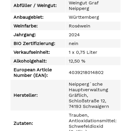
Weingut Graf
Abfüller / Weingut:
Neipperg
Anbaugebiet:
Württemberg
Weinfarbe:
Roséwein
Jahrgang:
2024
BIO Zertifizierung:
nein
Verkaufseinheit:
1 x 0,75 Liter
Alkoholgehalt:
12,50 %
European Article
4039218014802
Number (EAN):
Neipperg´sche
Hauptverwaltung
Hersteller:
Gräflich,
Schloßstraße 12,
74193 Schwaigern
Trauben,
Antioxidationsmittel:
Zutaten:
Schwefeldioxid