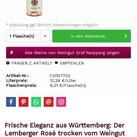
* Abbildung ggf. ähnlich, Abweichungen möglich.
In den
Warenkorb
Alle Weine von Weingut Graf Neipperg zeigen
FRAGEN Z. ARTIKEL?
EMPFEHLEN
Artikel-Nr.:
CD107702
Literpreis:
12,28 €/Liter
Flaschenpreis:
9,21 €/Flasche(n)
Frische Eleganz aus Württemberg: Der
Lemberger Rosé trocken vom Weingut