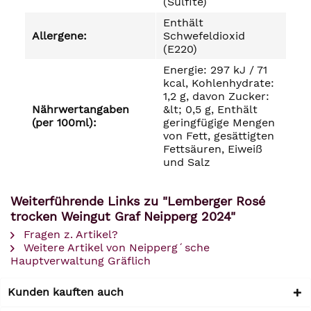
(Sulfite)
Enthält
Allergene:
Schwefeldioxid
(E220)
Energie: 297 kJ / 71
kcal, Kohlenhydrate:
1,2 g, davon Zucker:
Nährwertangaben
&lt; 0,5 g, Enthält
(per 100ml):
geringfügige Mengen
von Fett, gesättigten
Fettsäuren, Eiweiß
und Salz
Weiterführende Links zu "Lemberger Rosé
trocken Weingut Graf Neipperg 2024"
Fragen z. Artikel?
Weitere Artikel von Neipperg´sche
Hauptverwaltung Gräflich
Kunden kauften auch