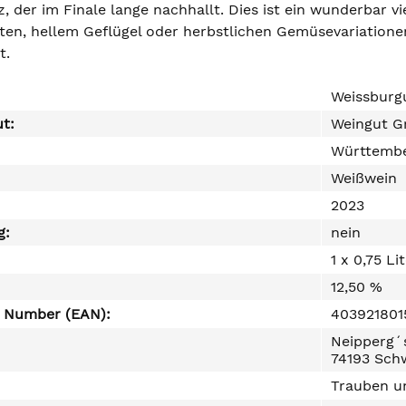
 der im Finale lange nachhallt. Dies ist ein wunderbar vi
hten, hellem Geflügel oder herbstlichen Gemüsevariationen
t.
Weissburg
ut:
Weingut G
Württemb
Weißwein
2023
g:
nein
1 x 0,75 Li
12,50 %
e Number (EAN):
403921801
Neipperg´s
74193 Sch
Trauben un