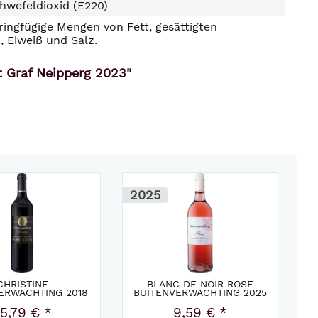
hwefeldioxid (E220)
ringfügige Mengen von Fett, gesättigten
, Eiweiß und Salz.
 Graf Neipperg 2023"
2025
CHRISTINE
BLANC DE NOIR ROSÉ
ERWACHTING 2018
BUITENVERWACHTING 2025
5,79 € *
9,59 € *