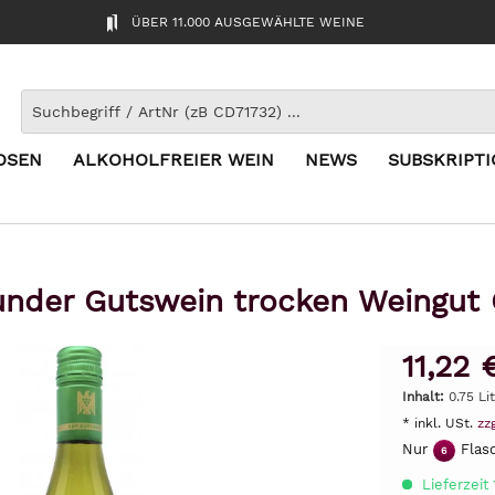
ÜBER 11.000 AUSGEWÄHLTE WEINE
OSEN
ALKOHOLFREIER WEIN
NEWS
SUBSKRIPT
nder Gutswein trocken Weingut 
11,22 
Inhalt:
0.75 Li
* inkl. USt.
zz
Nur
Flasc
6
Lieferzeit