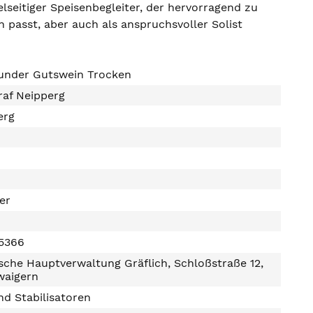
elseitiger Speisenbegleiter, der hervorragend zu
 passt, aber auch als anspruchsvoller Solist
under Gutswein Trocken
raf Neipperg
erg
ter
5366
che Hauptverwaltung Gräflich, Schloßstraße 12,
waigern
d Stabilisatoren