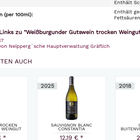
Enthält Sc
Enthält ge
 (per 100ml):
Fettsäuren
Links zu "Weißburgunder Gutswein trocken Weingut
l?
 von Neipperg´sche Hauptverwaltung Gräflich
TEN AUCH
2025
2018
TROCKEN
SAUVIGNON BLANC
 WEINGUT
CONSTANTIA
BUITENV
.
BUITENVERWACHTING 2025
€ *
12,19 € *
2