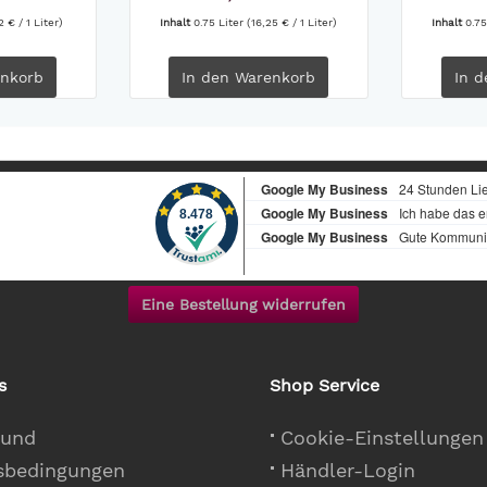
2 € / 1 Liter)
Inhalt
0.75 Liter
(16,25 € / 1 Liter)
Inhalt
0.75
nkorb
In den
Warenkorb
In d
Eine Bestellung widerrufen
s
Shop Service
 und
Cookie-Einstellungen
sbedingungen
Händler-Login