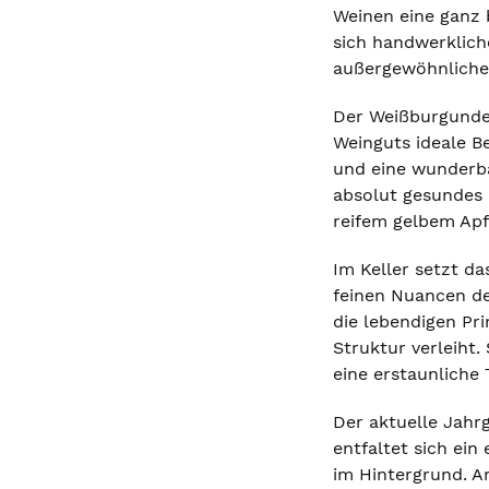
Weinen eine ganz 
sich handwerkliche
außergewöhnlichen
Der Weißburgunder
Weinguts ideale Be
und eine wunderba
absolut gesundes 
reifem gelbem Apfe
Im Keller setzt d
feinen Nuancen de
die lebendigen Pr
Struktur verleiht
eine erstaunliche
Der aktuelle Jahr
entfaltet sich ei
im Hintergrund. A