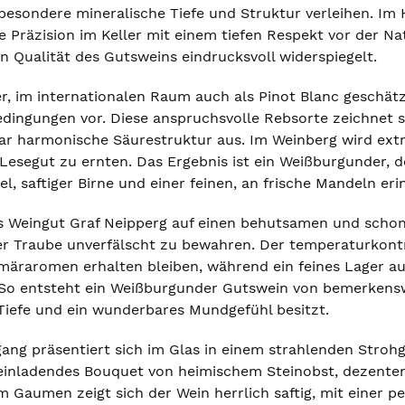
besondere mineralische Tiefe und Struktur verleihen. Im 
 Präzision im Keller mit einem tiefen Respekt vor der Na
 Qualität des Gutsweins eindrucksvoll widerspiegelt.
, im internationalen Raum auch als Pinot Blanc geschätz
dingungen vor. Diese anspruchsvolle Rebsorte zeichnet si
r harmonische Säurestruktur aus. Im Weinberg wird extre
Lesegut zu ernten. Das Ergebnis ist ein Weißburgunder, d
l, saftiger Birne und einer feinen, an frische Mandeln er
as Weingut Graf Neipperg auf einen behutsamen und schon
r Traube unverfälscht zu bewahren. Der temperaturkontro
imäraromen erhalten bleiben, während ein feines Lager a
. So entsteht ein Weißburgunder Gutswein von bemerkensw
 Tiefe und ein wunderbares Mundgefühl besitzt.
gang präsentiert sich im Glas in einem strahlenden Strohg
n einladendes Bouquet von heimischem Steinobst, dezenten
m Gaumen zeigt sich der Wein herrlich saftig, mit einer p