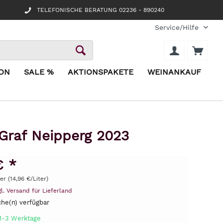
TELEFONISCHE BERATUNG 02236 - 890240
Service/Hilfe
ION
SALE %
AKTIONSPAKETE
WEINANKAUF
Graf Neipperg 2023
€ *
ter (14,96 €/Liter)
gl. Versand für Lieferland
he(n) verfügbar
 1-3 Werktage