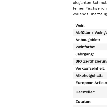
eleganten Schmelz,
feinen Fischgeric
vollends überzeug
Wein:
Abfüller / Weing
Anbaugebiet:
Weinfarbe:
Jahrgang:
BIO Zertifizierun
Verkaufseinheit:
Alkoholgehalt:
European Articl
Hersteller:
Zutaten: