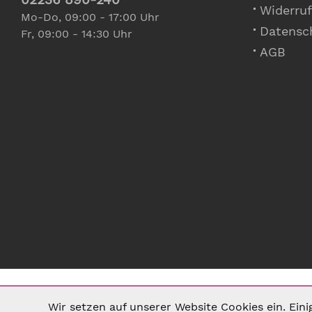
Widerruf
Mo-Do, 09:00 - 17:00 Uhr
Datensc
Fr, 09:00 - 14:30 Uhr
AGB
Wir setzen auf unserer Website Cookies ein. Ein
Notwendig