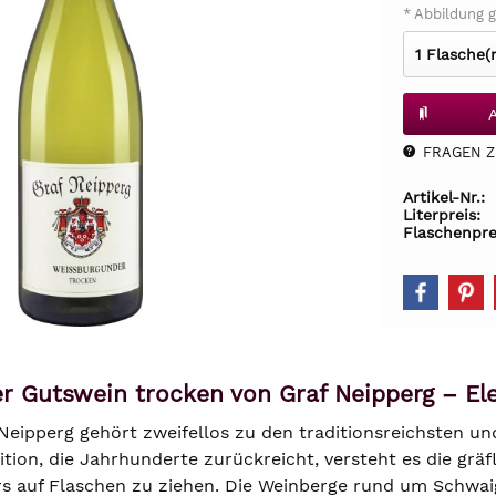
* Abbildung g
FRAGEN Z.
Artikel-Nr.:
Literpreis:
Flaschenpre
r Gutswein trocken von Graf Neipperg – El
Neipperg gehört zweifellos zu den traditionsreichsten u
tion, die Jahrhunderte zurückreicht, versteht es die gräfli
rs auf Flaschen zu ziehen. Die Weinberge rund um Schwai