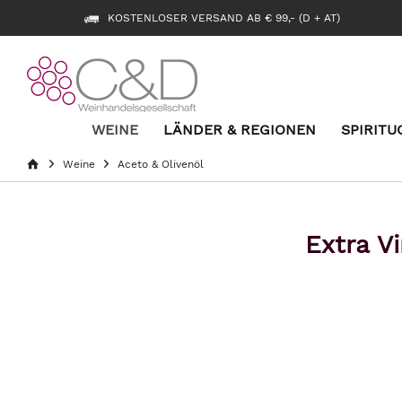
KOSTENLOSER VERSAND AB € 99,- (D + AT)
WEINE
LÄNDER & REGIONEN
SPIRITU
Weine
Aceto & Olivenöl
Extra V