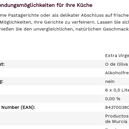
wendungsmöglichkeiten für Ihre Küche
rme Pastagerichte oder als delikater Abschluss auf frisch
Möglichkeiten, Ihre Gerichte zu verfeinern. Lassen Sie s
enießen Sie den unvergleichlichen, natürlichen Geschmack
Extra Virg
ut:
O de Oliva
Alkoholfre
g:
nein
6 x 0,5 Lit
0,00 %
e Number (EAN):
84370038
Productos 
de Murcia