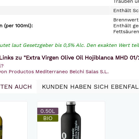
Trauben un
Enthält Sc
Brennwert 
 (per 100ml):
Enthält ge
Fettsäuren
utet laut Gesetzgeber bis 0,5% Alc. Den exakten Wert teil
inks zu "Extra Virgen Olive Oil Hojiblanca MHD 01/20
l?
von Productos Mediterraneo Belchi Salas S.L.
TEN AUCH
KUNDEN HABEN SICH EBENFA
0.50L
BIO