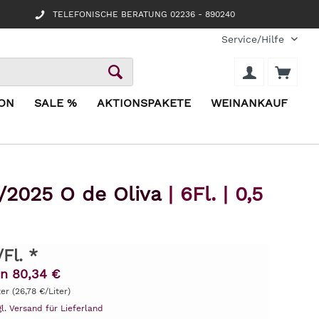
TELEFONISCHE BERATUNG 02236 - 890240
Service/Hilfe
ION
SALE %
AKTIONSPAKETE
WEINANKAUF
1/2025 O de Oliva
| 6Fl. | 0,5
/Fl. *
en 80,34 €
ter (26,78 €/Liter)
gl. Versand für Lieferland