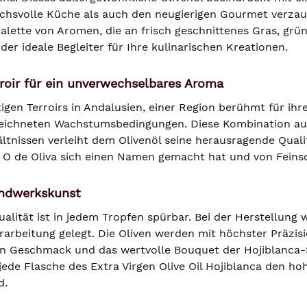
chsvolle Küche als auch den neugierigen Gourmet verzaube
 Palette von Aromen, die an frisch geschnittenes Gras, g
 der ideale Begleiter für Ihre kulinarischen Kreationen.
rroir für ein unverwechselbares Aroma
igen Terroirs in Andalusien, einer Region berühmt für ihre
zeichneten Wachstumsbedingungen. Diese Kombination au
ältnissen verleiht dem Olivenöl seine herausragende Quali
 O de Oliva sich einen Namen gemacht hat und von Feins
andwerkskunst
alität ist in jedem Tropfen spürbar. Bei der Herstellung
erarbeitung gelegt. Die Oliven werden mit höchster Präzi
n Geschmack und das wertvolle Bouquet der Hojiblanca-
s jede Flasche des Extra Virgen Olive Oil Hojiblanca den
d.