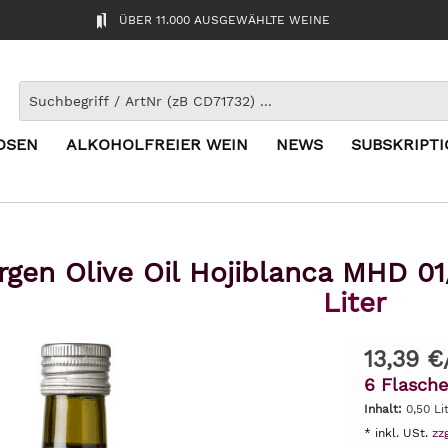
ÜBER 11.000 AUSGEWÄHLTE WEINE
OSEN
ALKOHOLFREIER WEIN
NEWS
SUBSKRIPT
irgen Olive Oil Hojiblanca MHD 0
Liter
13,39 €
6 Flasch
Inhalt:
0,50 Li
* inkl. USt.
zz