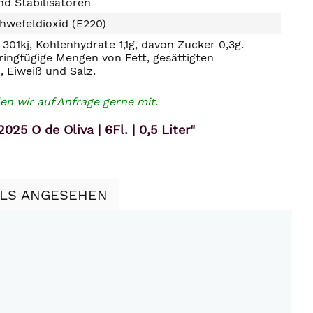
d Stabilisatoren
hwefeldioxid (E220)
301kj, Kohlenhydrate 1,1g, davon Zucker 0,3g.
ringfügige Mengen von Fett, gesättigten
, Eiweiß und Salz.
en wir auf Anfrage gerne mit.
25 O de Oliva | 6Fl. | 0,5 Liter"
LLS ANGESEHEN