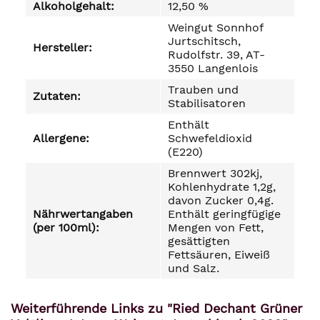
Alkoholgehalt:
12,50 %
Weingut Sonnhof
Jurtschitsch,
Hersteller:
Rudolfstr. 39, AT-
3550 Langenlois
Trauben und
Zutaten:
Stabilisatoren
Enthält
Allergene:
Schwefeldioxid
(E220)
Brennwert 302kj,
Kohlenhydrate 1,2g,
davon Zucker 0,4g.
Nährwertangaben
Enthält geringfügige
(per 100ml):
Mengen von Fett,
gesättigten
Fettsäuren, Eiweiß
und Salz.
Weiterführende Links zu "Ried Dechant Grüner