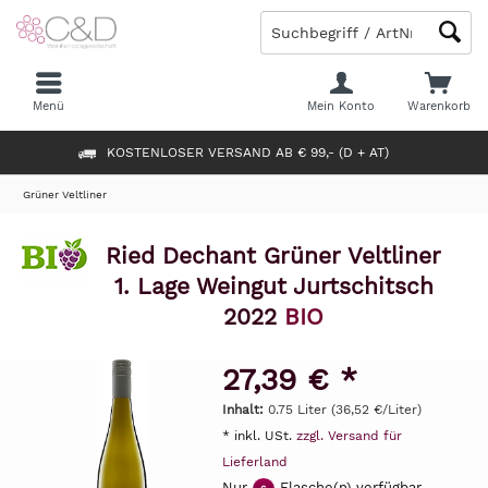
Menü
Mein Konto
Warenkorb
KOSTENLOSER VERSAND AB € 99,- (D + AT)
Grüner Veltliner
Ried Dechant Grüner Veltliner
1. Lage Weingut Jurtschitsch
2022
BIO
27,39 € *
Inhalt:
0.75 Liter (36,52 €/Liter)
* inkl. USt.
zzgl. Versand für
Lieferland
Nur
Flasche(n) verfügbar