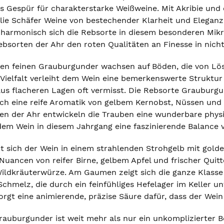
Gespür für charakterstarke Weißweine. Mit Akribie und ei
milie Schäfer Weine von bestechender Klarheit und Elegan
e harmonisch sich die Rebsorte in diesem besonderen Mikr
ebsorten der Ahr den roten Qualitäten an Finesse in nich
sen feinen Grauburgunder wachsen auf Böden, die von Lös
Vielfalt verleiht dem Wein eine bemerkenswerte Struktur u
s flacheren Lagen oft vermisst. Die Rebsorte Grauburgund
ch eine reife Aromatik von gelbem Kernobst, Nüssen und 
n der Ahr entwickeln die Trauben eine wunderbare physio
dem Wein in diesem Jahrgang eine faszinierende Balance v
rt sich der Wein in einem strahlenden Strohgelb mit gold
: Nuancen von reifer Birne, gelbem Apfel und frischer Qu
Wildkräuterwürze. Am Gaumen zeigt sich die ganze Klasse
Schmelz, die durch ein feinfühliges Hefelager im Keller 
sorgt eine animierende, präzise Säure dafür, dass der Wein
auburgunder ist weit mehr als nur ein unkomplizierter Be