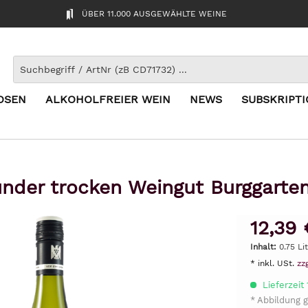
ÜBER 11.000 AUSGEWÄHLTE WEINE
OSEN
ALKOHOLFREIER WEIN
NEWS
SUBSKRIPT
nder trocken Weingut Burggarte
12,39 
Inhalt:
0.75 Li
* inkl. USt.
zz
Lieferzeit
* Abbildung g