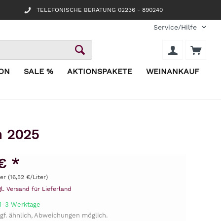
TELEFONISCHE BERATUNG 02236 - 890240
Service/Hilfe
ION
SALE %
AKTIONSPAKETE
WEINANKAUF
n 2025
€ *
ter (16,52 €/Liter)
gl. Versand für Lieferland
 1-3 Werktage
gf. ähnlich, Abweichungen möglich.