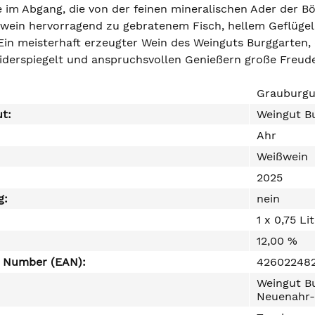
im Abgang, die von der feinen mineralischen Ader der Böde
ßwein hervorragend zu gebratenem Fisch, hellem Geflügel,
Ein meisterhaft erzeugter Wein des Weinguts Burggarten, 
iderspiegelt und anspruchsvollen Genießern große Freude
Grauburgu
ut:
Weingut B
Ahr
Weißwein
2025
g:
nein
1 x 0,75 Li
12,00 %
e Number (EAN):
42602248
Weingut Bu
Neuenahr-