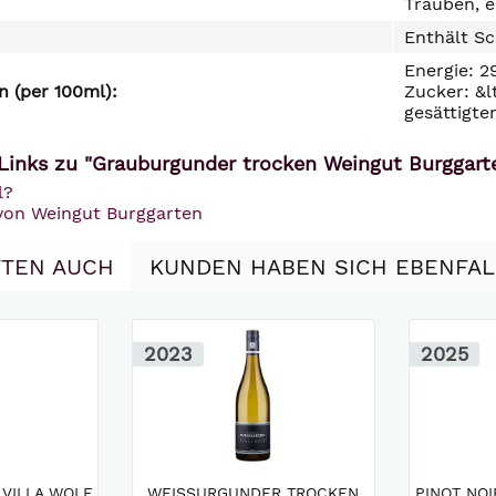
Trauben, e
Enthält Sc
Energie: 2
 (per 100ml):
Zucker: &l
gesättigte
Links zu "Grauburgunder trocken Weingut Burggart
l?
 von Weingut Burggarten
TEN AUCH
KUNDEN HABEN SICH EBENFA
2023
2025
VILLA WOLF
WEISSURGUNDER TROCKEN W
PINOT NOI