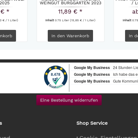
2025
EINGUT BURGGARTEN 2023
/ 
 € *
11,89 € *
ab
3 € / 1 Liter)
Inhalt
0.75 Liter
(15,85 € / 1 Liter)
Inhalt
0.7
nkorb
In den
Warenkorb
In d
Eine Bestellung widerrufen
s
Shop Service
 und
Cookie-Einstellungen