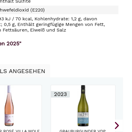
nthält Sulfite
hwefeldioxid (E220)
93 kJ / 70 kcal, Kohlenhydrate: 1,2 g, davon
t; 0,5 g, Enthält geringfügige Mengen von Fett,
n Fettsäuren, Eiweiß und Salz
en 2025"
LLS ANGESEHEN
2023
2
R ROSÉ VILLA WOLF
GRAUBURGUNDER VDP.