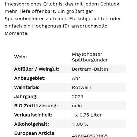
finessenreiches Erlebnis, das mit jedem Schluck
mehr Tiefe offenbart. Ein großartiger
Speisenbegleiter zu feinen Fleischgerichten oder
einfach ein Hochgenuss für anspruchsvolle
Momente.
Mayschosser
Wein:
Spätburgunder
Abfüller / Weingut:
Bertram-Baltes
Anbaugebiet:
Ahr
Weinfarbe:
Rotwein
Jahrgang:
2023
BIO Zertifizierung:
nein
Verkaufseinheit:
1 x 0,75 Liter
Alkoholgehalt:
11,00 %
European Article
4260485221185