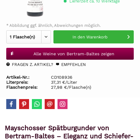
Lieferzeit ca. 10 Werktage
* Abbildung ggf. ähnlich, Abweichungen möglich.
In den
Warenkorb
Alle Weine von Bertram-Baltes zeigen
FRAGEN Z. ARTIKEL?
EMPFEHLEN
Artikel-Nr.:
CD108936
Literpreis:
37,31 €/Liter
Flaschenpreis:
27,98 €/Flasche(n)
Mayschosser Spätburgunder von
Bertram-Baltes – Eleganz und Schiefer-