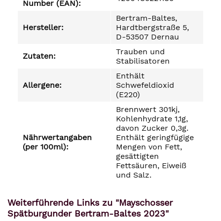
Number (EAN):
Bertram-Baltes,
Hersteller:
Hardtbergstraße 5,
D-53507 Dernau
Trauben und
Zutaten:
Stabilisatoren
Enthält
Allergene:
Schwefeldioxid
(E220)
Brennwert 301kj,
Kohlenhydrate 1,1g,
davon Zucker 0,3g.
Nährwertangaben
Enthält geringfügige
(per 100ml):
Mengen von Fett,
gesättigten
Fettsäuren, Eiweiß
und Salz.
Weiterführende Links zu "Mayschosser
Spätburgunder Bertram-Baltes 2023"