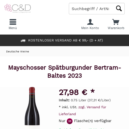
Menü
Mein Konto
Warenkorb
KOSTENLOSER VERSAND AB € 99,- (D + AT)
Deutsche Weine
Mayschosser Spätburgunder Bertram-
Baltes 2023
27,98 € *
Inhalt:
0.75 Liter (37,31 €/Liter)
* inkl. USt.
zzgl. Versand für
Lieferland
Nur
Flasche(n) verfügbar
23